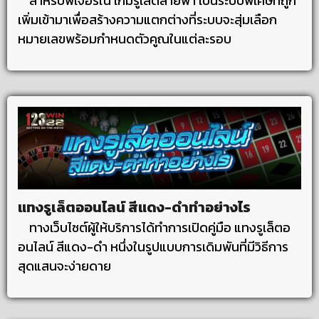
สำหรับฟีเจอร์ใน เกมรูเล็ตสายฟ้า เป็นระบบพิเศษที่ถูก
เพิ่มเข้ามาเพื่อสร้างความแตกต่างที่ระบบจะสุ่มเลือก
หมายเลขพร้อมกำหนดตัวคูณในแต่ละรอบ
แทงรูเล็ตออนไลน์ สีแดง-ดำทำอย่างไร
ทางเว็บไซต์ผู้ให้บริการได้ทำการเปิดคู่มือ แทงรูเล็ตอ
อนไลน์ สีแดง-ดำ หนึ่งในรูปแบบการเดิมพันที่มีวิธีการ
สุดแสนจะง่ายดาย