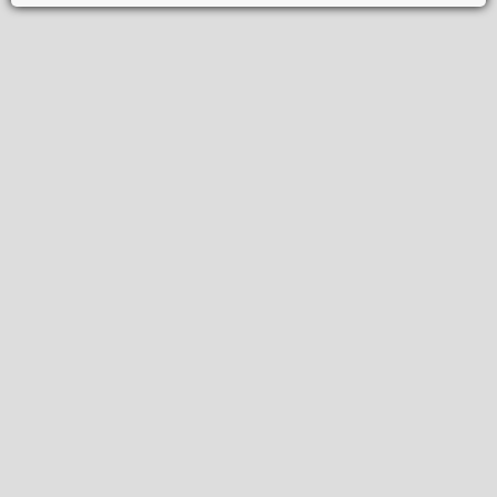
ลิ้ง
รับ
ทรัพย์
ติดต่อ