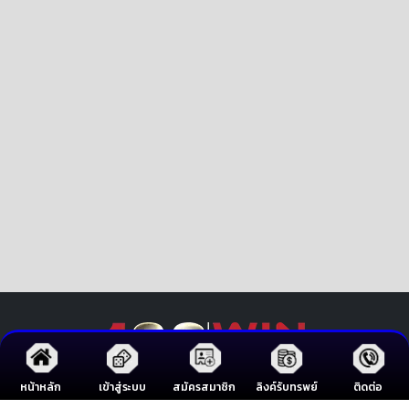
หน้าหลัก
เข้าสู่ระบบ
สมัครสมาชิก
ลิงค์รับทรพย์
ติดต่อ