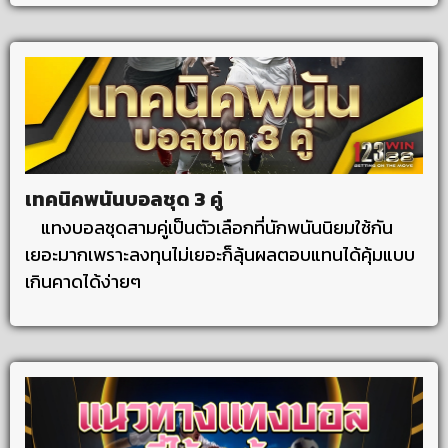
ลิ้ง
รับ
ทรัพย์
เทคนิคพนันบอลชุด 3 คู่
ติดต่อ
แทงบอลชุดสามคู่เป็นตัวเลือกที่นักพนันนิยมใช้กัน
เยอะมากเพราะลงทุนไม่เยอะก็ลุ้นผลตอบแทนได้คุ้มแบบ
เกินคาดได้ง่ายๆ