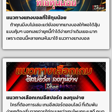
แนวทางแทงบอลที่ใช้ทุนน้อย
ถ้าคุณมีงบไม่เยอะแต่ยังอยากแทงบอลให้พอได้ลุ้น
แบบคุ้มๆ บอกเลยว่ายุคนี้ทำได้ง่ายกว่าเดิมเยอะมาก
เพราะตอนนี้หลายคนหันมาใช้ แนวทางแทงบอล
แนวทางเลือกเกมอีสปอร์ต ลงทุนง่าย
ใครที่ต้องการเล่น เกมอีสปอร์ตออนไลน์ ที่เดิมพัน
ง่ายๆต้องเริ่มจากการรู้ก่อนเลยว่าเกมไหนกระแสดี คนดู