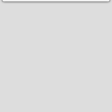
ลิ้ง
รับ
ทรัพย์
ติดต่อ