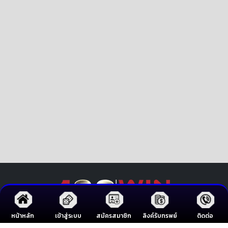
หน้าหลัก
เข้าสู่ระบบ
สมัครสมาชิก
ลิงค์รับทรพย์
ติดต่อ