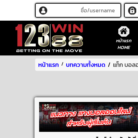
หน้าแรก
HOME
หน้าแรก
บทความทั้งหมด
แท็ก บอล