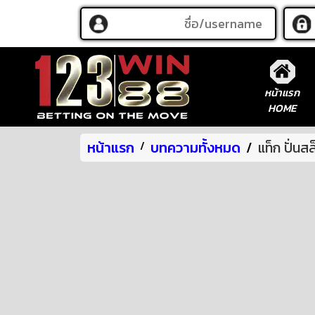
หน้าแรก
HOME
หน้าแรก
บทความทั้งหมด
แท็ก ปั่นส