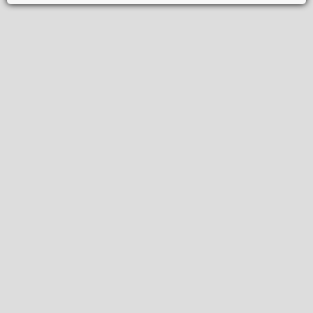
ลิ้ง
รับ
ทรัพย์
ติดต่อ