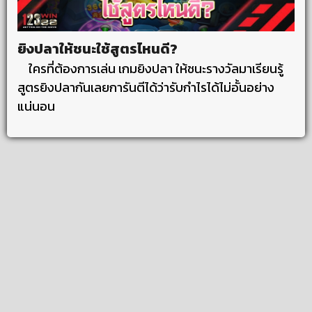
ยิงปลาให้ชนะใช้สูตรไหนดี?
ใครที่ต้องการเล่น เกมยิงปลา ให้ชนะรางวัลมาเรียนรู้
สูตรยิงปลากันเลยการันตีได้ว่ารับกำไรได้ไม่อั้นอย่าง
แน่นอน