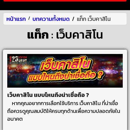
สล็อต
หน้าแรก
บทความทั้งหมด
แท็ก เว็บคาสิโน
แท็ก
: เว็บคาสิโน
กีฬา
ทาง
เข้า
เว็บคาสิโน แบบไหนถึงน่าเชื่อถือ ?
หากคุณอยากการเลือกใช้บริการ เว็บคาสิโน ที่น่าเชื่อ
ถือควรดูคุณสมบัติให้ครบทุกด้านเพื่อความปลอดภัยใน
สมัคร
อนาคต