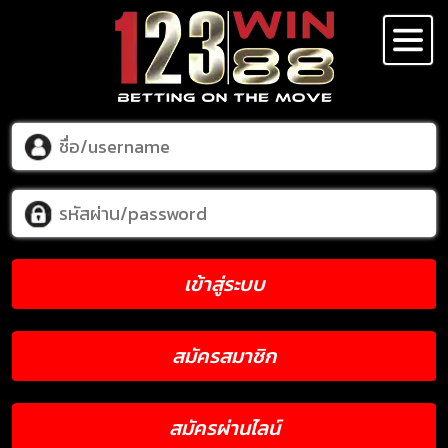
หน้า
แรก
คา
สิโน
เข้าสู่ระบบ
สมัครสมาชิก
หวย
สมัครผ่านไลน์