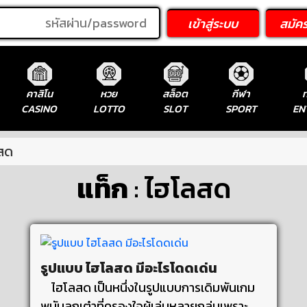
เข้าสู่ระบบ
สมัค
คาสิโน
หวย
สล็อต
กีฬา
ท
CASINO
LOTTO
SLOT
SPORT
EN
ลสด
แท็ก
: ไฮโลสด
รูปแบบ ไฮโลสด มีอะไรโดดเด่น
ไฮโลสด เป็นหนึ่งในรูปแบบการเดิมพันเกม
พนันลูกเต๋าที่ครองใจผู้เล่นหลายกลุ่มเพราะ