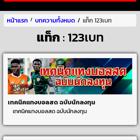
สล็อต
หน้าแรก
บทความทั้งหมด
แท็ก 123เบท
แท็ก
: 123เบท
กีฬา
ทาง
เข้า
เทคนิคแทงบอลสด ฉบับนักลงทุน
เทคนิคแทงบอลสด ฉบับนักลงทุน
สมัคร