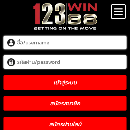
หน้า
แรก
คา
สิโน
เข้าสู่ระบบ
สมัครสมาชิก
หวย
สมัครผ่านไลน์