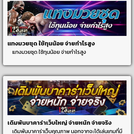
ลิ้ง
รับ
ทรัพย์
แทงมวยชุด ใช้ทุนน้อย จ่ายกำไรสูง
แทงมวยชุด ใช้ทุนน้อย จ่ายกำไรสูง
ติดต่อ
เดิมพันบาคาร่าเว็บใหญ่ จ่ายหนัก จ่ายจริง
เดิมพันบาคาร่าเว็บคุณภาพ นอกจากจะได้เล่นเกมที่มี