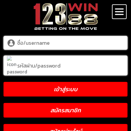
หน้า
แรก
คา
สิโน
เข้าสู่ระบบ
สมัครสมาชิก
หวย