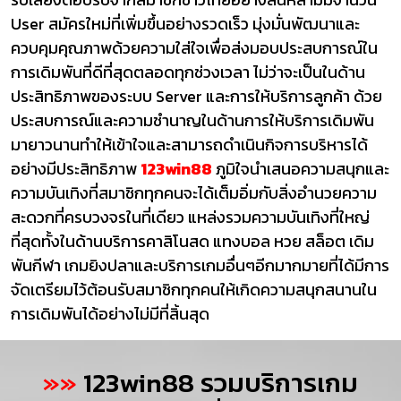
User สมัครใหม่ที่เพิ่มขึ้นอย่างรวดเร็ว มุ่งมั่นพัฒนาและ
ควบคุมคุณภาพด้วยความใส่ใจเพื่อส่งมอบประสบการณ์ใน
ลิ้ง
การเดิมพันที่ดีที่สุดตลอดทุกช่วงเวลา ไม่ว่าจะเป็นในด้าน
รับ
ประสิทธิภาพของระบบ Server และการให้บริการลูกค้า ด้วย
ทรัพย์
ประสบการณ์และความชำนาญในด้านการให้บริการเดิมพัน
มายาวนานทำให้เข้าใจและสามารถดำเนินกิจการบริหารได้
อย่างมีประสิทธิภาพ
123win88
ภูมิใจนำเสนอความสนุกและ
ความบันเทิงที่สมาชิกทุกคนจะได้เต็มอิ่มกับสิ่งอำนวยความ
ติดต่อ
สะดวกที่ครบวงจรในที่เดียว แหล่งรวมความบันเทิงที่ใหญ่
ที่สุดทั้งในด้านบริการคาสิโนสด แทงบอล หวย สล็อต เดิม
พันกีฬา เกมยิงปลาและบริการเกมอื่นๆอีกมากมายที่ได้มีการ
จัดเตรียมไว้ต้อนรับสมาชิกทุกคนให้เกิดความสนุกสนานใน
การเดิมพันได้อย่างไม่มีที่สิ้นสุด
»»
123win88 รวมบริการเกม