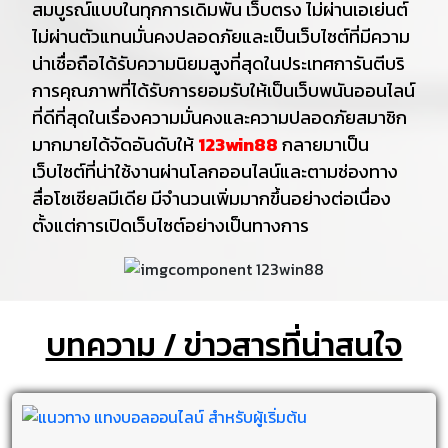
สมบูรณ์แบบในทุกการเดิมพัน เว็บตรง ไม่ผ่านเอเย่นต์
ไม่ผ่านตัวแทนมั่นคงปลอดภัยและเป็นเว็บไซต์ที่มีความ
น่าเชื่อถือได้รับความนิยมสูงที่สุดในประเทศการันตีบริ
การคุณภาพที่ได้รับการยอมรับให้เป็นเว็บพนันออนไลน์
ที่ดีที่สุดในเรื่องความมั่นคงและความปลอดภัยสมาชิก
มากมายได้จัดอันดับให้
123win88
กลายมาเป็น
เว็บไซต์ที่น่าใช้งานผ่านโลกออนไลน์และตามช่องทาง
สื่อโซเชียลมีเดีย มีจำนวนเพิ่มมากขึ้นอย่างต่อเนื่อง
ตั้งแต่การเปิดเว็บไซต์อย่างเป็นทางการ
บทความ / ข่าวสารที่น่าสนใจ