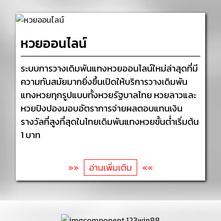
หวยออนไลน์
ระบบการวางเดิมพันแทงหวยออนไลน์ใหม่ล่าสุดที่มี
ความทันสมัยมากยิ่งขึ้นเปิดให้บริการวางเดิมพัน
แทงหวยทุกรูปแบบทั้งหวยรัฐบาลไทย หวยลาวและ
หวยปิงปองมอบอัตราการจ่ายผลตอบแทนเงิน
รางวัลที่สูงที่สุดในไทยเดิมพันแทงหวยขั้นต่ำเริ่มต้น
1 บาท
»»
อ่านเพิ่มเติม
««