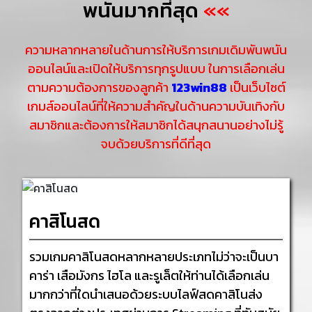
พนันมากที่สุด
««
ความหลากหลายในด้านการให้บริการเกมเดิมพันพนัน
ออนไลน์และเปิดให้บริการทุกรูปแบบ ในการเลือกเล่น
ตามความต้องการของลูกค้า
123win88
เป็นเว็บไซต์
เกมส์ออนไลน์ที่ให้ความสำคัญในด้านความบันเทิงกับ
สมาชิกและต้องการให้สมาชิกได้สนุกสนานอย่างไม่รู้
จบด้วยบริการที่ดีที่สุด
คาสิโนสด
รวมเกมคาสิโนสดหลากหลายประเภทไม่ว่าจะเป็นบา
คาร่า เสือมังกร ไฮโล และรูเล็ตให้ท่านได้เลือกเล่น
มากกว่าที่ใดนำเสนอด้วยระบบไลฟ์สดคาสิโนส่ง