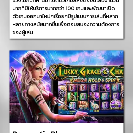
ช่วงไม่กี่ปีที่ผ่านมาเปิดตัวเกมสล็อตออนไลน์จำนวน
มากที่มีให้บริการมากกว่า 100 เกมและพัฒนาเปิด
ตัวเกมออกมาใหม่ๆเรื่อยๆมีรูปแบบการเล่นที่หลาก
หลายทางสมัยมากขึ้นเพื่อตอบสนองความต้องการ
ของผู้เล่น