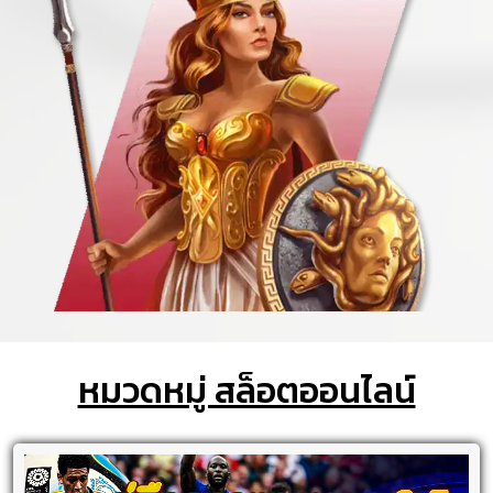
หมวดหมู่ สล็อตออนไลน์