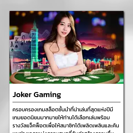
Joker Gaming
ครอบครองเกมสล็อตชั้นนำที่น่าเล่นที่สุดแห่งปีมี
เกมยอดนิยมมากมายให้ท่านได้เลือกเล่นพร้อม
รางวัลแจ็คพ็อตเพื่อให้สมาชิกได้เพลิดเพลินและค้น