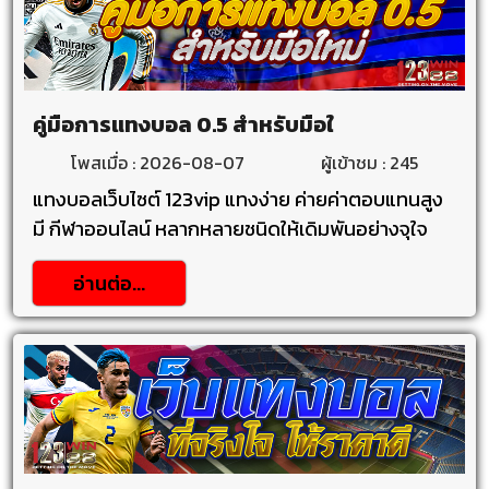
คู่มือการแทงบอล 0.5 สำหรับมือใ
โพสเมื่อ : 2026-08-07
ผู้เข้าชม : 245
แทงบอลเว็บไซต์ 123vip แทงง่าย ค่ายค่าตอบแทนสูง
มี กีฬาออนไลน์ หลากหลายชนิดให้เดิมพันอย่างจุใจ
อ่านต่อ...