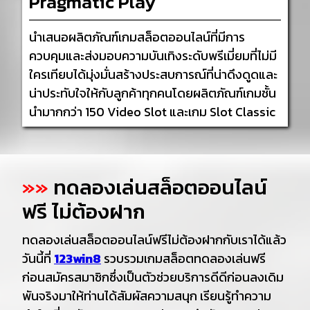
Pragmatic Play
นำเสนอผลิตภัณฑ์เกมสล็อตออนไลน์ที่มีการ
ควบคุมและส่งมอบความบันเทิงระดับพรีเมี่ยมที่ไม่มี
ใครเทียบได้มุ่งมั่นสร้างประสบการณ์ที่น่าดึงดูดและ
น่าประทับใจให้กับลูกค้าทุกคนโดยผลิตภัณฑ์เกมชั้น
นำมากกว่า 150 Video Slot และเกม Slot Classic
»»
ทดลองเล่นสล็อตออนไลน์
ฟรี ไม่ต้องฝาก
ทดลองเล่นสล็อตออนไลน์ฟรีไม่ต้องฝากกับเราได้แล้ว
วันนี้ที่
123win8
รวบรวมเกมสล็อตทดลองเล่นฟรี
ก่อนสมัครสมาชิกซึ่งเป็นตัวช่วยบริการดีดีก่อนลงเดิม
พันจริงมาให้ท่านได้สัมผัสความสนุก เรียนรู้ทำความ