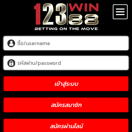
หน้า
แรก
คา
สิโน
เข้าสู่ระบบ
สมัครสมาชิก
หวย
สมัครผ่านไลน์