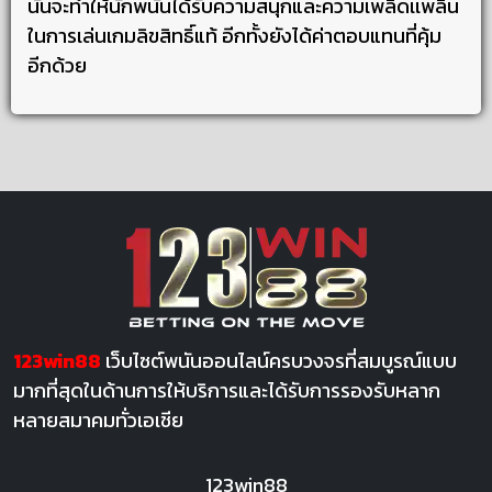
นั้นจะทำให้นักพนันได้รับความสนุกและความเพลิดเเพลิน
ในการเล่นเกมลิขสิทธิ์แท้ อีกทั้งยังได้ค่าตอบแทนที่คุ้ม
อีกด้วย
123win88
เว็บไซต์พนันออนไลน์ครบวงจรที่สมบูรณ์แบบ
มากที่สุดในด้านการให้บริการและได้รับการรองรับหลาก
หลายสมาคมทั่วเอเชีย
123win88