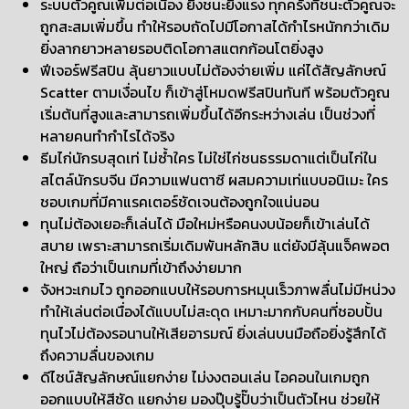
ระบบตัวคูณเพิ่มต่อเนื่อง ยิ่งชนะยิ่งแรง ทุกครั้งที่ชนะตัวคูณจะ
ถูกสะสมเพิ่มขึ้น ทำให้รอบถัดไปมีโอกาสได้กำไรหนักกว่าเดิม
ยิ่งลากยาวหลายรอบติดโอกาสแตกก้อนโตยิ่งสูง
ฟีเจอร์ฟรีสปิน ลุ้นยาวแบบไม่ต้องจ่ายเพิ่ม แค่ได้สัญลักษณ์
Scatter ตามเงื่อนไข ก็เข้าสู่โหมดฟรีสปินทันที พร้อมตัวคูณ
เริ่มต้นที่สูงและสามารถเพิ่มขึ้นได้อีกระหว่างเล่น เป็นช่วงที่
หลายคนทำกำไรได้จริง
ธีมไก่นักรบสุดเท่ ไม่ซ้ำใคร ไม่ใช่ไก่ชนธรรมดาแต่เป็นไก่ใน
สไตล์นักรบจีน มีความแฟนตาซี ผสมความเท่แบบอนิเมะ ใคร
ชอบเกมที่มีคาแรคเตอร์ชัดเจนต้องถูกใจแน่นอน
ทุนไม่ต้องเยอะก็เล่นได้ มือใหม่หรือคนงบน้อยก็เข้าเล่นได้
สบาย เพราะสามารถเริ่มเดิมพันหลักสิบ แต่ยังมีลุ้นแจ็คพอต
ใหญ่ ถือว่าเป็นเกมที่เข้าถึงง่ายมาก
จังหวะเกมไว ถูกออกแบบให้รอบการหมุนเร็วภาพลื่นไม่มีหน่วง
ทำให้เล่นต่อเนื่องได้แบบไม่สะดุด เหมาะมากกับคนที่ชอบปั้น
ทุนไวไม่ต้องรอนานให้เสียอารมณ์ ยิ่งเล่นบนมือถือยิ่งรู้สึกได้
ถึงความลื่นของเกม
ดีไซน์สัญลักษณ์แยกง่าย ไม่งงตอนเล่น ไอคอนในเกมถูก
ออกแบบให้สีชัด แยกง่าย มองปุ๊บรู้ปั๊บว่าเป็นตัวไหน ช่วยให้