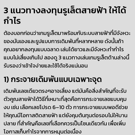
3 แนวทางลงทุนรูเล็ตสายฟ้า ให้ได้
กำไร
ต้องบอกก่อนว่าเกมรูเล็ตมาพร้อมกับระบบสายฟ้าที่มีจังหวะ
ของมันเองและรูปแบบการเดิมพันที่หลากหลาย ดังนั้นถ้า
คุณอยากลงทุนแบบฉลาด เล่นได้ยาวและมีจังหวะทำกำไร
แบบไม่เสี่ยงเกินไป ลองดู 3 แนวทางเล่นเกมรูเล็ตด้านล่างนี้
รับรองว่าเข้าใจง่ายและใช้ได้จริงแน่นอน
1) กระจายเดิมพันแบบเฉพาะจุด
เดิมพันเลขเดียวตรงๆอาจเสี่ยง แต่มันคือสิ่งสำคัญที่จะรับ
ตัวคูณสายฟ้าได้วิธีที่เหมาะที่สุดคือการกระจายเลขแบบคุม
งบ เช่น เลือกเลขโปรด 6–10 ตัว การกระจายแบบพอดีช่วย
ให้คุณมีโอกาสติดสายฟ้า แต่ยังคุมต้นทุนต่อรอบไม่ให้บาน
ปลาย ที่สำคัญคือเลขที่เลือกควรเป็นโซนเดียวกัน เพื่อเพิ่ม
โอกาสเก็บกำไรจากการหมุนต่อเนื่อง