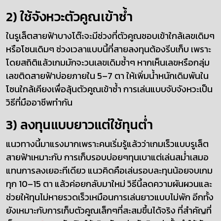
2) ใช้จังหวะตัวคูณเข้าซ้ำ
ในรูเล็ตสายฟ้าบางโต๊ะจะมีช่วงที่ตัวคูณชอบเข้าใกล้เลขเดิมๆ
หรือโซนเดิมๆ ช่วงเวลาแบบนี้ที่สายลงทุนต้องรีบเก็บ เพราะ
โดยสถิติแล้วเกมมักจะวนเลขเดิมซ้ำๆ หากเห็นเลขหรือกลุ่ม
เลขติดสายฟ้าบ่อยภายใน 5–7 ตา ให้เพิ่มน้ำหนักเดิมพันใน
โซนใกล้เคียงเพื่อลุ้นตัวคูณเข้าซ้ำ การเล่นแบบจับจังหวะเป็น
วิธีที่มืออาชีพทำกัน
3) ลงทุนแบบยาวแต่ใช้ทุนต่ำ
แนวทางนี้มาแรงมากเพราะคนเริ่มรู้แล้วว่าเกมเร็วแบบรูเล็ต
สายฟ้าเหมาะกับ การเก็บรอบบ่อยๆทุนเบาแต่เล่นสม่ำเสมอ
แทนการลงเยอะทีเดียว แนวคิดคือเล่นรอบละทุนน้อยจบเกม
ทุก 10–15 ตา แล้วค่อยกลับมาใหม่ วิธีนี้ลดความผันผวนและ
ช่วยให้ทุนไม่หายรวดเร็วเหมือนการเล่นยาวแบบไม่พัก อีกทั้ง
ยังเหมาะกับการเก็บตัวคูณเล็กๆที่สะสมขึ้นได้จริง ที่สำคัญที่