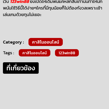
เว็บ
123win88
ยังเปิดให้เดิมพันแค่หลักสิบเท่านั้นทำให้นัก
พนันใช้วิธีนี้ได้ง่ายๆใครที่มีทุนน้อยก็ไม่ต้องกังวลเพราะเข้า
เล่นเกมด้วยทุนไม่เยอะ
Category :
คาสิโนออนไลน์
Tags :
คาสิโนออนไลน์
123win88
ที่เกี่ยวข้อง