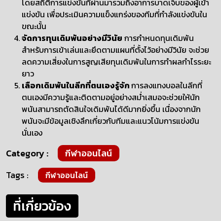
โดยสถิติการแข่งขันที่ผ่านมารวมถึงอาการบาดเจ็บของผู้เข้า
แข่งขัน เพื่อประเมินความแข็งแกร่งของทีมที่กำลังแข่งขันใน
ขณะนั้น
จัดการทุนเดิมพันอย่างมีวินัย
การกำหนดทุนเดิมพัน
สำหรับการเข้าเล่นและยึดตามแผนที่ตั้งไว้อย่างมีวินัย จะช่วย
ลดความเสี่ยงในการสูญเสียทุนเดิมพันในการทำผลกำไรระยะ
ยาว
เลือกเดิมพันในลีกที่ตนเองรู้จัก
การลงแทงบอลในลีกที่
ตนเองมีความรู้และติดตามอยู่อย่างสม่ำเสมอจะช่วยให้นัก
พนันสามารถตัดสินใจเดิมพันได้ดีมากยิ่งขึ้น เนื่องจากนัก
พนันจะมีข้อมูลเชิงลึกเกี่ยวกับทีมและแนวโน้มการแข่งขัน
นั่นเอง
Category :
กีฬาออนไลน์
Tags :
กีฬาออนไลน์
ที่เกี่ยวข้อง