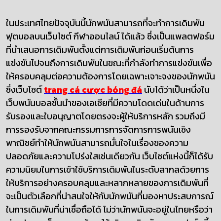
ในประเทศไทยปัจจุบันนี้นักพนันสามารถที่จะทำการเดิมพัน
ลิ้ง
ฟุตบอลบนเว็บไซต์ กีฬาออนไลน์ ได้แล้ว ซึ่งเป็นแพลตฟอร์ม
รับ
ที่นำเสนอการเดิมพันตั้งแต่การเดิมพันก่อนเริ่มต้นการ
ทรัพย์
แข่งขันไปจนถึงการเดิมพันในขณะที่กำลังทำการแข่งขันเพื่อ
ให้ครอบคลุมต่อความต้องการโดยเฉพาะเจาะจงของนักพนัน
ซึ่งเว็บไซต์
trang cá c
ượ
c bóng
đ
á
นับได้ว่าเป็นหนึ่งใน
เว็บพนันบอลชั้นนำของเอเชียที่มีความโดดเด่นในด้านการ
ติดต่อ
รับรองและใบอนุญาตโดยตรงจะผู้ให้บริการหลัก รวมถึงมี
การรองรับจากคณะกรรมการการจัดการการพนันเชิง
พาณิชย์ทำให้นักพนันสามารถมั่นใจในเรื่องของความ
ปลอดภัยและความโปร่งใสเช่นเดียวกัน เว็บไซต์แห่งนี้ก็ได้รับ
ความนิยมในการเข้าใช้บริการเดิมพันในระดับสากลด้วยการ
ให้บริการอย่างครอบคลุมและหลากหลายของการเดิมพันที่
จะเป็นตัวเลือกที่น่าสนใจให้กับนักพนันที่มองหาประสบการณ์
ในการเดิมพันที่น่าเชื่อถือได้ ไม่ว่านักพนันจะอยู่ในไทยหรือว่า