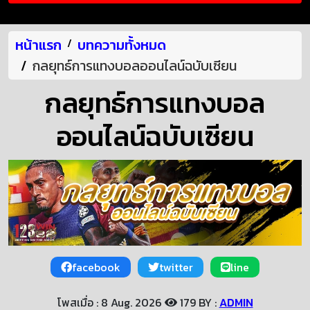
สล็อต
หน้าแรก
บทความทั้งหมด
กลยุทธ์การแทงบอลออนไลน์ฉบับเซียน
กลยุทธ์การแทงบอล
กีฬา
ออนไลน์ฉบับเซียน
ทาง
เข้า
facebook
twitter
line
สมัคร
โพสเมื่อ : 8 Aug. 2026
179
BY :
ADMIN