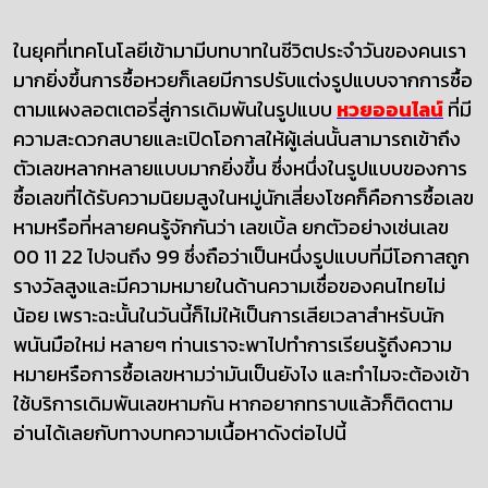
ในยุคที่เทคโนโลยีเข้ามามีบทบาทในชีวิตประจำวันของคนเรา
ลิ้ง
มากยิ่งขึ้นการซื้อหวยก็เลยมีการปรับแต่งรูปแบบจากการซื้อ
รับ
ตามแผงลอตเตอรี่สู่การเดิมพันในรูปแบบ
หวยออนไลน์
ที่มี
ทรัพย์
ความสะดวกสบายและเปิดโอกาสให้ผู้เล่นนั้นสามารถเข้าถึง
ตัวเลขหลากหลายแบบมากยิ่งขึ้น ซึ่งหนึ่งในรูปแบบของการ
ซื้อเลขที่ได้รับความนิยมสูงในหมู่นักเสี่ยงโชคก็คือการซื้อเลข
หามหรือที่หลายคนรู้จักกันว่า เลขเบิ้ล ยกตัวอย่างเช่นเลข
ติดต่อ
00 11 22 ไปจนถึง 99 ซึ่งถือว่าเป็นหนึ่งรูปแบบที่มีโอกาสถูก
รางวัลสูงและมีความหมายในด้านความเชื่อของคนไทยไม่
น้อย เพราะฉะนั้นในวันนี้ก็ไม่ให้เป็นการเสียเวลาสำหรับนัก
พนันมือใหม่ หลายๆ ท่านเราจะพาไปทำการเรียนรู้ถึงความ
หมายหรือการซื้อเลขหามว่ามันเป็นยังไง และทำไมจะต้องเข้า
ใช้บริการเดิมพันเลขหามกัน หากอยากทราบแล้วก็ติดตาม
อ่านได้เลยกับทางบทความเนื้อหาดังต่อไปนี้