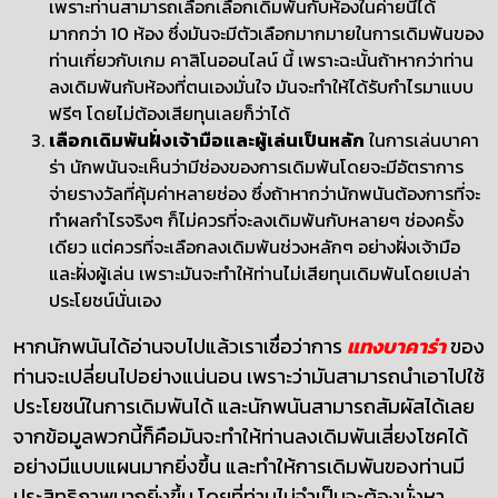
เพราะท่านสามารถเลือกเลือกเดิมพันกับห้องในค่ายนี้ได้
มากกว่า 10 ห้อง ซึ่งมันจะมีตัวเลือกมากมายในการเดิมพันของ
ท่านเกี่ยวกับเกม คาสิโนออนไลน์ นี้ เพราะฉะนั้นถ้าหากว่าท่าน
ลงเดิมพันกับห้องที่ตนเองมั่นใจ มันจะทำให้ได้รับกำไรมาแบบ
ฟรีๆ โดยไม่ต้องเสียทุนเลยก็ว่าได้
เลือกเดิมพันฝั่งเจ้ามือและผู้เล่นเป็นหลัก
ในการเล่นบาคา
ร่า นักพนันจะเห็นว่ามีช่องของการเดิมพันโดยจะมีอัตราการ
จ่ายรางวัลที่คุ้มค่าหลายช่อง ซึ่งถ้าหากว่านักพนันต้องการที่จะ
ทำผลกำไรจริงๆ ก็ไม่ควรที่จะลงเดิมพันกับหลายๆ ช่องครั้ง
เดียว แต่ควรที่จะเลือกลงเดิมพันช่วงหลักๆ อย่างฝั่งเจ้ามือ
และฝั่งผู้เล่น เพราะมันจะทำให้ท่านไม่เสียทุนเดิมพันโดยเปล่า
ประโยชน์นั่นเอง
หากนักพนันได้อ่านจบไปแล้วเราเชื่อว่าการ
แทงบาคาร่า
ของ
ท่านจะเปลี่ยนไปอย่างแน่นอน เพราะว่ามันสามารถนำเอาไปใช้
ประโยชน์ในการเดิมพันได้ และนักพนันสามารถสัมผัสได้เลย
จากข้อมูลพวกนี้ก็คือมันจะทำให้ท่านลงเดิมพันเสี่ยงโชคได้
อย่างมีแบบแผนมากยิ่งขึ้น และทำให้การเดิมพันของท่านมี
ประสิทธิภาพมากยิ่งขึ้น โดยที่ท่านไม่จำเป็นจะต้องนั่งหา