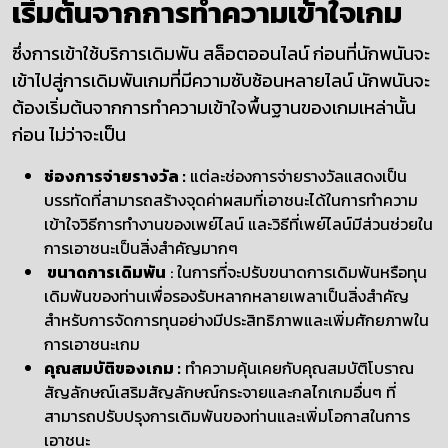
เริ่มต้นจากการทำความเข้าใจเกม
ซึ่งการเข้าใช้บริการเดิมพัน สล็อตออนไลน์ ก่อนที่นักพนันจะ
เข้าไปสู่การเดิมพันเกมที่มีความซับซ้อนหลายไลน์ นักพนันจะ
ต้องเริ่มต้นจากการทำความเข้าใจพื้นฐานของเกมเหล่านั้น
ก่อน ไม่ว่าจะเป็น
ช่องการจ่ายรางวัล
:
แต่ละช่องการจ่ายรางวัลแสดงเป็น
บรรทัดที่สามารถสร้างจุดค่าผสมที่เอาชนะได้ในการทำความ
เข้าใจวิธีการทำงานของเพย์ไลน์ และวิธีที่เพย์ไลน์มีส่วนช่วยใน
การเอาชนะเป็นสิ่งสำคัญมากๆ
ขนาดการเดิมพัน
: ในการที่จะปรับขนาดการเดิมพันหรือทุน
เดิมพันของท่านเพื่อรองรับหลากหลายเพลาเป็นสิ่งสำคัญ
สำหรับการจัดการทุนอย่างมีประสิทธิภาพและเพิ่มศักยภาพใน
การเอาชนะเกม
คุณสมบัติของเกม
:
ทำความคุ้นเคยกับคุณสมบัติโบราณ
สัญลักษณ์เสริมสัญลักษณ์กระจายและกลไกเกมอื่นๆ ที่
สามารถปรับปรุงการเดิมพันของท่านและเพิ่มโอกาสในการ
เอาชนะ