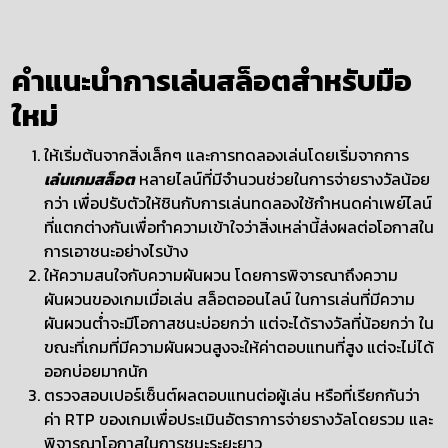
คำแนะนำการเล่นสล็อตสำหรับมือ
ใหม่
ให้เริ่มต้นจากสิ่งเล็กๆ และการทดลองเล่นโดยเริ่มจากการ
เล่นเกมสล็อต
หลายไลน์ที่มีจำนวนช่วยในการจ่ายรางวัลน้อย
กว่า เพื่อปรับตัวให้ชินกับการเล่นทดลองใช้กำหนดค่าเพย์ไลน์
ที่แตกต่างกันเพื่อทำความเข้าใจว่าสิ่งเหล่านี้ส่งผลต่อโอกาสใน
การเอาชนะอย่างไรบ้าง
ให้ความสนใจกับความผันผวน โดยการพิจารณาถึงความ
ผันผวนของเกมเมื่อเล่น สล็อตออนไลน์ ในการเล่นที่มีความ
ผันผวนต่ำจะมีโอกาสชนะบ่อยกว่า แต่จะได้รางวัลที่น้อยกว่า ใน
ขณะที่เกมที่มีความผันผวนสูงจะให้ค่าตอบแทนที่สูง แต่จะไม่ได้
ออกบ่อยมากนัก
ตรวจสอบเปอร์เซ็นต์ผลตอบแทนต่อผู้เล่น หรือที่เรียกกันว่า
ค่า RTP ของเกมเพื่อประเมินอัตราการจ่ายรางวัลโดยรวม และ
พิจารณาโอกาสในการชนะระยะยาว