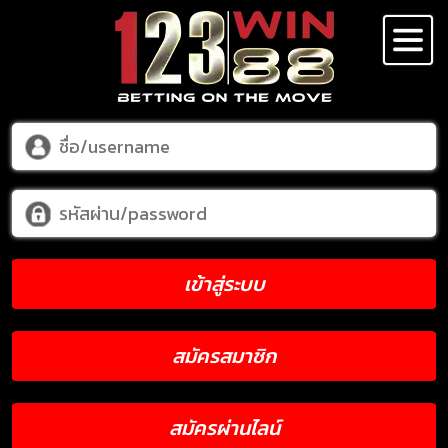
หน้า
แรก
คา
สิโน
เข้าสู่ระบบ
สมัครสมาชิก
หวย
สมัครผ่านไลน์