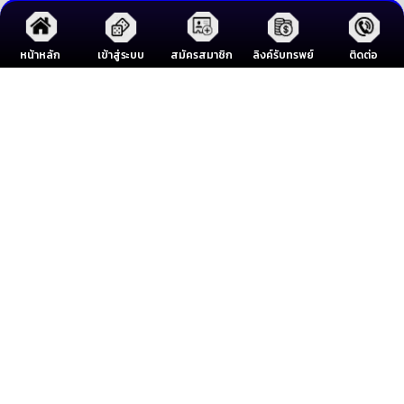
หน้าหลัก
เข้าสู่ระบบ
สมัครสมาชิก
ลิงค์รับทรพย์
ติดต่อ