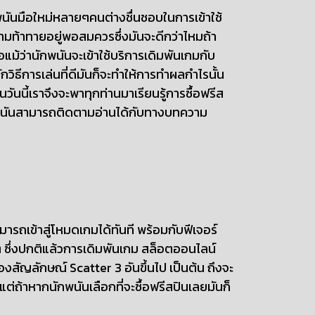
ักพนันมือใหม่หลายๆคนต่างชื่นชอบในการเข้าใช้
ามท้าทายอยู่พอสมควรซึ่งมันจะดีกว่าไหมถ้า
แม้ว่านักพนันจะเข้าใช้บริการเดิมพันเกมกับ
ักวิธีการเล่นที่ดีมันก็จะทำให้การทำผลกำไรนั้น
นวันนี้เราจึงจะพาทุกท่านมาเรียนรู้การซื้อฟรีส
งนักพนันสามารถติดตามอ่านได้กับทางบทความ
มารถเข้าสู่โหมดเกมได้ทันที พร้อมกับฟีเจอร์
ซึ่งปกติแล้วการเดิมพันเกม สล็อตออนไลน์
องสัญลักษณ์ Scatter 3 อันขึ้นไป เป็นต้น ถึงจะ
ต่ถ้าหากนักพนันเลือกที่จะซื้อฟรีสปินเลยมันก็