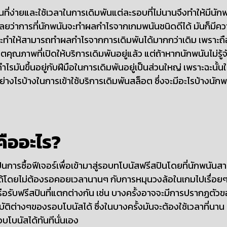
พันที่ง่ายและใช้เวลาในการเดิมพันแต่ละรอบที่ไม่นานจึงทำให้มีน
ลยว่าการที่นักพนันจะทำผลกำไรจากเกมพนันชนิดดีได้ มันก็มีคว
ี่จะทำให้สามารถทำผลกำไรจากการเดิมพันได้มากกว่าเดิม เพราะถือ
อตคุณภาพที่เปิดให้บริการเดิมพันอยู่แล้ว แต่ถ้าหากนักพนันไม่รู้จ
ำไรมันขึ้นอยู่กับฝีมือในการเดิมพันอยู่เป็นส่วนใหญ่ เพราะฉะนั้นใ
ดีอย่างไรบ้างในการเข้าใช้บริการเดิมพันสล็อต ซึ่งจะมีอะไรบ้า
คืออะไร
?
็นการซื้อฟีเจอร์เพื่อเข้ามาสู่รอบทโบนัสฟรีสปินโดยที่นักพนันสา
้โดยไม่ต้องรอคอยเวลานานๆ กับการหมุนวงล้อในเกมไปเรื่อยๆ 
หรือรับฟรีสปินที่แตกต่างกัน เช่น บางครั้งอาจจะมีการปรากฏตัวข
ติต่างๆของรอบโบนัสได้ ซึ่งในบางครั้งมันจะต้องใช้เวลาที่นาน แ
บโบนัสได้ทันทีนั่นเอง