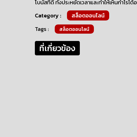
โบนัสที่ดี ทั้งประหยัดเวลาและทำให้เห็นกำไรได้อ
Category :
สล็อตออนไลน์
Tags :
สล็อตออนไลน์
ที่เกี่ยวข้อง