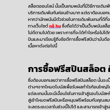
สล็อตออนไลน์ นั้นเป็นเกมพนันที่มีวิธีการเดิม
บริการเดิมพันกันค่อนข้างมาก แต่เราต้องบอกเ
หากว่านักพนันมีตัวช่วยในการเดิมพันเกมที่ดีท
ทางเว็บไซต์
n
ỗ
hu
ซึ่งถือได้ว่าเป็นเว็บพนันสล็
ไม่ดีตามไปด้วย เพราะการที่จะได้กำไรหรือไม่ได้ก
ปินและมาเรียนรู้ถึงข้อดีการซื้อฟรีสปินว่ามัน
เนื้อหาดังต่อไปนี้
การซื้อฟรีสปินสล็อต 
ซึ่งต้องบอกเลยว่าการซื้อฟรีสปินสล็อต นั้นจะเป
ต่างๆจากโหมดโบนัสเพื่อรับผลกำไรก้อนใหญ่ได
แต่ละเกมนั้นจะมีเงื่อนไขในการเข้าสู่รอบโบนัส
สู่เข้าโหมดฟรีสปินหรือหมุนฟรีพร้อมกับคุณสมบั
จะลดระยะเวลาในช่วงนี้ไปได้ และสามารถเข้าสู่รอ