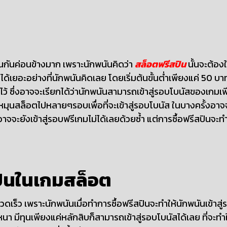
นกันค่อนข้างมาก เพราะนักพนันคิดว่า
สล็อตฟรีสปิน
นั้นจะต้อง
ม่ได้เยอะอย่างที่นักพนันคิดเลย โดยเริ่มต้นขั้นต่ำเพียงแค่ 50 
้งไว้ ซึ่งอาจจะเรียกได้ว่านักพนันสามารถเข้าสู่รอบโบนัสของเกมเพีย
ุนสล็อตไปหลายๆรอบเพื่อที่จะเข้าสู่รอบโบนัส ในบางครั้งอาจจะใ
จจะยังเข้าสู่รอบฟรีเกมไม่ได้เลยด้วยซ้ำ แต่การซื้อฟรีสปินจะทำใ
สปินในเกมสล็อต
วดเร็ว เพราะนักพนันเมื่อทำการซื้อฟรีสปินจะทำให้นักพนันเข้าส
่หนา มีทุนเพียงแค่หลักสิบก็สามารถเข้าสู่รอบโบนัสได้เลย ที่จะท