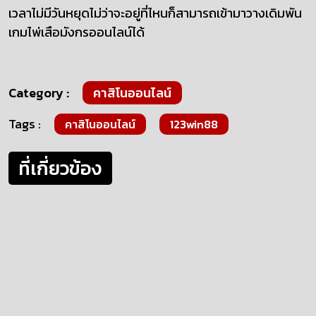
เวลาไม่มีวันหยุดไม่ว่าจะอยู่ที่ไหนก็สามารถเข้ามาวางเดิมพัน
เกมไพ่เสือมังกรออนไลน์ได้
Category :
คาสิโนออนไลน์
Tags :
คาสิโนออนไลน์
123win88
ที่เกี่ยวข้อง