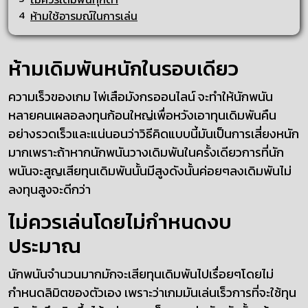
ห้ามใช้อารมณ์ในการเล่น
ห้ามเดิมพันหนักในรอบเดียว
ความเร็วของเกม ไพ่เสือมังกรออนไลน์ จะทำให้นักพนัน
หลายคนเผลอลงทุนก้อนใหญ่เพื่อหวังเอาทุนเดิมพันคืน
อย่างรวดเร็วและแน่นอนว่าวิธีคิดแบบนี้มันเป็นการเสี่ยงหนัก
มากเพราะถ้าหากนักพนันวางเดิมพันในครั้งเดียวการที่นัก
พนันจะสูญเสียทุนเดิมพันนั้นมีสูงดังนั้นค่อยๆลงเดิมพันไม่
ลงทุนสูงจะดีกว่า
ไม่ควรเล่นโดยไม่กำหนดงบ
ประมาณ
นักพนันจำนวนมากมักจะเสียทุนเดิมพันไปเรื่อยๆโดยไม่
กำหนดลิมิตของตัวเอง เพราะว่าเกมมันเล่นเร็วการที่จะใช้ทุน