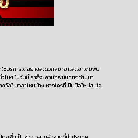
้าใช้บริการได้อย่างสะดวกสบาย และเข้าเดิมพัน
ชั่วโมง ในวันนี้เราก็จะพานักพนันทุกๆท่านมา
วัลในเวลาไหนบ้าง หากใครที่เป็นมือใหม่สนใจ
ย ซึ่งเป็นช่วงเวลาหลังจากที่ทำประเทศ