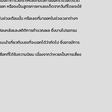
ื่อทำการวิเคราะห์เลขที่มีโอกาสออกรางวัลได้งวด
อก หรือจะเป็นสูตรการหาเลขเด็ดจากวันที่โดยจะใช้
ในช่วงเดือนนั้น หรือเลขที่มาออกในช่วงเวลาต่างๆ
ลย้อนหลังและสถิติการคำนวณผล ซึ่งบางโปรแกรม
นะนำเกี่ยวกับเลขที่จะบอกได้ว่าถัดไป ซึ่งอาจมีการ
อกที่ได้รับความนิยม เนื่องจากว่าหวยเป็นการเสี่ยง