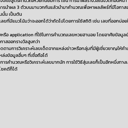
ะใช้สูตรคำนวณหวยที่นิยมการ เช่น การนำผลรางวัลในงวดก่อนหน้า เม
ือการนำผล 3 ตัวบนมาบวกกันแล้วนำมาคำนวณเพื่อหาผลลัพธ์ที่มีโอกาสอ
ั้น เป็นต้น
ลขที่มีแนวโน้มว่าจะออกได้ว่าถัดไปโดยการใช้สถิติ เช่น เลขที่ออกบ่อย
มหรือ application ที่ใช้ในการคำนวณเลขหวยฮานอย โดยอาศัยข้อมู
อกาสออกรางวัลสูงกว่า
ดตามการวิเคราะห์เลขเด็ดจากแหล่งข่าวหรือกลุ่มที่มีผู้เชี่ยวชาญให้คำแ
้อมูลอื่นๆ ที่เชื่อถือได้
คำนวณหรือวิเคราะห์เลขมากนัก การใช้วิธีสุ่มเลขก็เป็นอีกหนึ่งทางเลื
ชคดีก็ได้