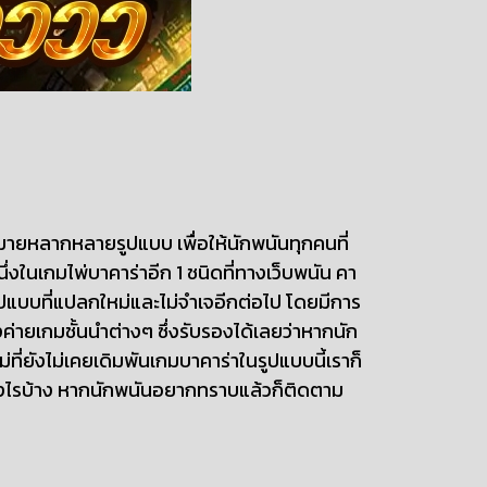
มายหลากหลายรูปแบบ เพื่อให้นักพนันทุกคนที่
นหนึ่งในเกมไพ่บาคาร่าอีก 1 ชนิดที่ทางเว็บพนัน คา
รูปแบบที่แปลกใหม่และไม่จำเจอีกต่อไป โดยมีการ
ายเกมชั้นนำต่างๆ ซึ่งรับรองได้เลยว่าหากนัก
ที่ยังไม่เคยเดิมพันเกมบาคาร่าในรูปแบบนี้เราก็
ย่างไรบ้าง หากนักพนันอยากทราบแล้วก็ติดตาม