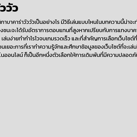
ววัว
บาคาร่าวัววัวเป็นอย่างไร มีวิธีเล่นแบบไหนในบทความนี้น่าจะทำ
ะจะได้รับอัตราการตอบแทนที่สูงหากเปรียบกับการแทงบาคาร่าทั่วไป
ๆ เล่นง่ายทำกำไรไวจบเกมรวดเร็ว และที่สำคัญการเลือกเว็บไซต์ที่ด
ื่อนเยอะการที่เราทำความรู้จักและศึกษาข้อมูลของเว็บไซต์ที่จะเ
นออนไลน์ ก็เป็นอีกหนึ่งตัวเลือกให้การเดิมพันที่มีความปลอดภัย