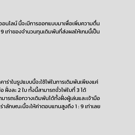
อนไลน์ นี้จะมีการออกแบบมาเพื่อเพิ่มความตื่น
9 เท่าของจำนวนทุนเดิมพันที่ส่งผลให้เกมนี้เป็น
ร่าในรูปแบบนี้จะใช้ไพ่ในการเดิมพันเพียงแค่
ั่งละ 2 ใบ ทั้งนี้สามารถจั่วไพ่ใบที่ 3 ได้
มารถเลือกวางเดิมพันได้ทั้งฝั่งผู้เล่นและเจ้ามือ
าลักษณะนี้จะให้ค่าตอบแทนสูงถึง 1 : 9 เท่าเลย