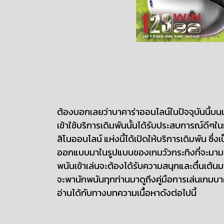
ต้องบอกเลยว่าบาคาร่าออนไลน์ในปัจจุบันนี้บนเ
เข้าใช้บริการเดิมพันนั้นได้รับประสบการณ์ดีๆในการ
สิโนออนไลน์ แห่งนี้ได้เปิดให้บริการเดิมพัน ซ
ออกแบบมาในรูปแบบของเกมวัวกระทิงที่จะมามอบ
พนันเข้าเล่นจะต้องได้รับความสนุกและตื่นเต้นม
จะพานักพนันทุกท่านมาดูถึงคู่มือการเล่นเกมบ
อ่านได้กับทางบทความเนื้อหาดังต่อไปนี้