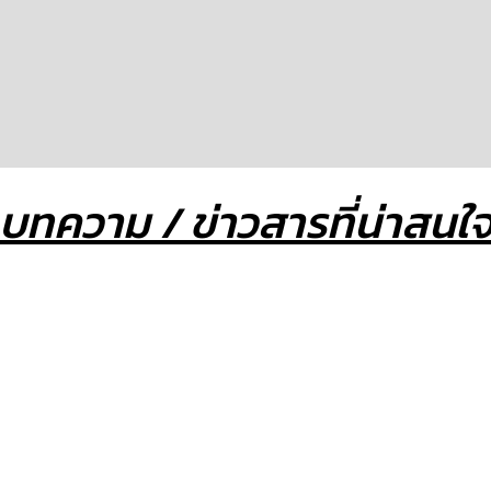
บทความ / ข่าวสารที่น่าสนใ
เกมไพ่คาสิโน น่าสนใจยังไง ?
โพสเมื่อ : 2026-08-06
ผู้เข้าชม : 16