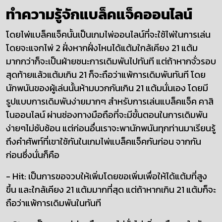
ทำความรู้จักแบล็คแจ็คออนไลน์
โดยไพ่แบล็คแจ็คนั้นเป็นเกมไพ่ออนไลน์ที่จะใช้ไพ่ในการเล่น
โดยจะแจกไพ่ 2 ฝั่งหากฝั่งไหนได้แต้มใกล้เคียง 21 แต้ม
มากกว่าก็จะเป็นฝ่ายชนะการเดิมพันไปทันที แต่ถ้าหากจั่วรอบ
สุดท้ายแล้วแต้มเกิน 21 ก็จะถือว่าแพ้การเดิมพันทันที โดย
นักพนันของผู้เล่นนั้นห้ามบวกกันเกิน 21 แต้มนั่นเอง โดยมี
รูปแบบการเดิมพันง่ายมากๆ สำหรับการเล่นแบล็คแจ็ค คาสิ
โนออนไลน์ ผ่านช่องทางมือถือที่จะมีขั้นตอนในการเดิมพัน
ง่ายๆไม่ซับซ้อน แต่ก่อนอื่นเราจะพานักพนันทุกท่านมาเรียนรู้
ถึงคำศัพท์ที่เขาใช้กันในเกมไพ่แบล็คแจ็คกันก่อน จากกัน
ก่อนซึ่งนั่นก็คือ
- Hit: เป็นการขอจวบให้เพิ่มโดยขอเพิ่มเพื่อให้ได้แต้มที่สูง
ขึ้น และใกล้เคียง 21 แต้มมากที่สุด แต่ถ้าหากเกิน 21 แต้มก็จะ
ถือว่าแพ้การเดิมพันในทันที