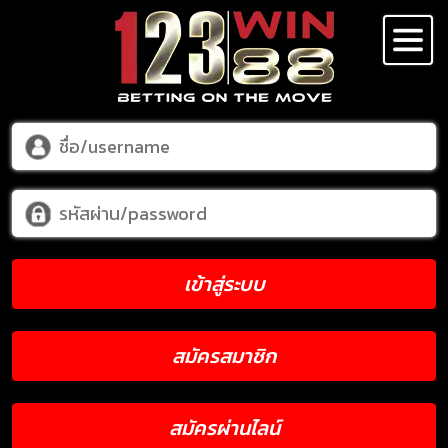
หน้า
แรก
คา
สิโน
เข้าสู่ระบบ
สมัครสมาชิก
หวย
สมัครผ่านไลน์