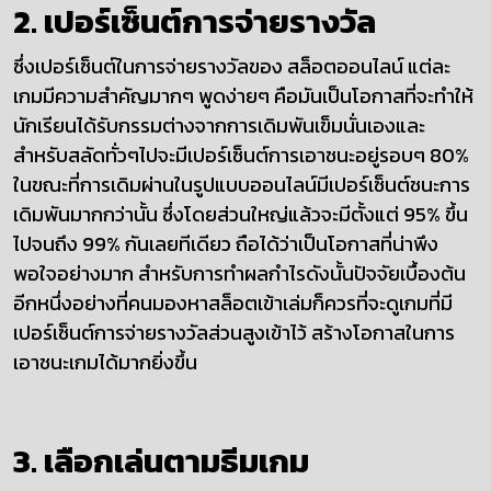
2. เปอร์เซ็นต์การจ่ายรางวัล
ซึ่งเปอร์เซ็นต์ในการจ่ายรางวัลของ สล็อตออนไลน์ แต่ละ
เกมมีความสำคัญมากๆ พูดง่ายๆ คือมันเป็นโอกาสที่จะทำให้
นักเรียนได้รับกรรมต่างจากการเดิมพันเข็มนั่นเองและ
สำหรับสลัดทั่วๆไปจะมีเปอร์เซ็นต์การเอาชนะอยู่รอบๆ 80%
ในขณะที่การเดิมผ่านในรูปแบบออนไลน์มีเปอร์เซ็นต์ชนะการ
เดิมพันมากกว่านั้น ซึ่งโดยส่วนใหญ่แล้วจะมีตั้งแต่ 95% ขึ้น
ไปจนถึง 99% กันเลยทีเดียว ถือได้ว่าเป็นโอกาสที่น่าพึง
พอใจอย่างมาก สำหรับการทำผลกำไรดังนั้นปัจจัยเบื้องต้น
อีกหนึ่งอย่างที่คนมองหาสล็อตเข้าเล่มก็ควรที่จะดูเกมที่มี
เปอร์เซ็นต์การจ่ายรางวัลส่วนสูงเข้าไว้ สร้างโอกาสในการ
เอาชนะเกมได้มากยิ่งขึ้น
3. เลือกเล่นตามธีมเกม