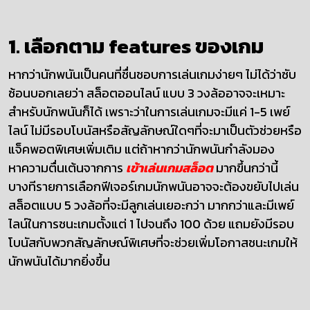
1. เลือกตาม
features
ของเกม
หากว่านักพนันเป็นคนที่ชื่นชอบการเล่นเกมง่ายๆ ไม่ได้ว่าซับ
ซ้อนบอกเลยว่า สล็อตออนไลน์ แบบ 3 วงล้ออาจจะเหมาะ
สำหรับนักพนันก็ได้ เพราะว่าในการเล่นเกมจะมีแค่ 1-5 เพย์
ไลน์ ไม่มีรอบโบนัสหรือสัญลักษณ์ใดๆที่จะมาเป็นตัวช่วยหรือ
แจ็คพอตพิเศษเพิ่มเติม แต่ถ้าหากว่านักพนันกำลังมอง
หาความตื่นเต้นจากการ
เข้าเล่นเกมสล็อต
มากขึ้นกว่านี้
บางทีรายการเลือกฟีเจอร์เกมนักพนันอาจจะต้องขยับไปเล่น
สล็อตแบบ 5 วงล้อที่จะมีลูกเล่นเยอะกว่า มากกว่าและมีเพย์
ไลน์ในการชนะเกมตั้งแต่ 1 ไปจนถึง 100 ด้วย แถมยังมีรอบ
โบนัสกับพวกสัญลักษณ์พิเศษที่จะช่วยเพิ่มโอกาสชนะเกมให้
นักพนันได้มากยิ่งขึ้น