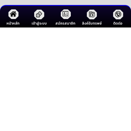
หน้าหลัก
เข้าสู่ระบบ
สมัครสมาชิก
ลิงค์รับทรพย์
ติดต่อ
บทความ / ข่าวสารที่น่าสนใจ