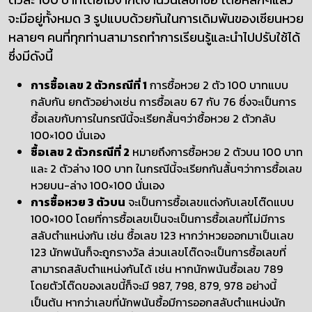
จะมีอยู่ทั้งหมด 3 รูปแบบด้วยกันในการเดิมพันของเซียนหวย
หลายๆ คนที่ทุกท่านสามารถทำการเรียนรู้และนำไปปรับใช้ได้
ซึ่งมีดังนี้
การซื้อเลข 2 ตัวกรณีที่ 1
การซื้อหวย 2 ตัว 100 บาทแบบ
กลับกัน ยกตัวอย่างเช่น การซื้อเลข 67 กับ 76 ซึ่งจะเป็นการ
ซื้อเลขกับการในกรณีนี้จะเรียกสั้นๆว่าซื้อหวย 2 ตัวกลับ
100×100 นั่นเอง
ซื้อเลข 2 ตัวกรณีที่ 2
หมายถึงการซื้อหวย 2 ตัวบน 100 บาท
และ 2 ตัวล่าง 100 บาท ในกรณีนี้จะเรียกกันสั้นๆว่าการซื้อเลข
หวยบน-ล่าง 100×100 นั่นเอง
การซื้อหวย 3 ตัวบน
จะเป็นการซื้อเลขแต่งกับเลขโต๊ดแบบ
100×100 โดยที่การซื้อเลขเป็นจะเป็นการซื้อเลขที่ไม่มีการ
สลับตำแหน่งกัน เช่น ซื้อเลข 123 หากว่าหวยออกมาเป็นเลข
123 นักพนันก็จะถูกรางวัล ส่วนเลขโต๊ดจะเป็นการซื้อเลขที่
สามารถสลับตำแหน่งกันได้ เช่น หากนักพนันซื้อเลข 789
โดยตัวโต๊ดของเลขนี้ก็จะมี 987, 798, 879, 978 อย่างนี้
เป็นต้น หากว่าเลขที่นักพนันซื้อมีการออกสลับตำแหน่งนัก