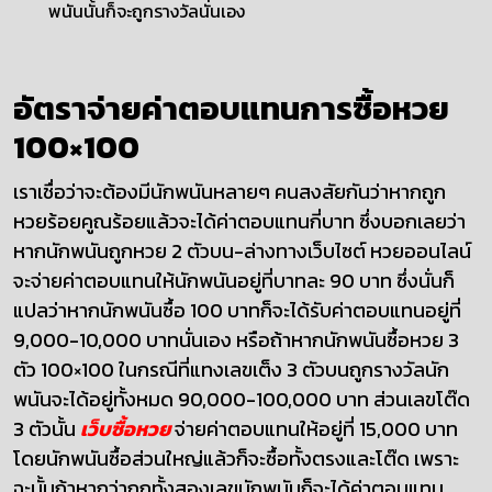
พนันนั้นก็จะถูกรางวัลนั่นเอง
อัตราจ่ายค่าตอบแทนการซื้อหวย
100
×
100
เราเชื่อว่าจะต้องมีนักพนันหลายๆ คนสงสัยกันว่าหากถูก
หวยร้อยคูณร้อยแล้วจะได้ค่าตอบแทนกี่บาท ซึ่งบอกเลยว่า
หากนักพนันถูกหวย 2 ตัวบน-ล่างทางเว็บไซต์ หวยออนไลน์
จะจ่ายค่าตอบแทนให้นักพนันอยู่ที่บาทละ 90 บาท ซึ่งนั่นก็
แปลว่าหากนักพนันซื้อ 100 บาทก็จะได้รับค่าตอบแทนอยู่ที่
9,000-10,000 บาทนั่นเอง หรือถ้าหากนักพนันซื้อหวย 3
ตัว 100×100 ในกรณีที่แทงเลขเต็ง 3 ตัวบนถูกรางวัลนัก
พนันจะได้อยู่ทั้งหมด 90,000-100,000 บาท ส่วนเลขโต๊ด
3 ตัวนั้น
เว็บซื้อหวย
จ่ายค่าตอบแทนให้อยู่ที่ 15,000 บาท
โดยนักพนันซื้อส่วนใหญ่แล้วก็จะซื้อทั้งตรงและโต๊ด เพราะ
ฉะนั้นถ้าหากว่าถูกทั้งสองเลขนักพนันก็จะได้ค่าตอบแทน