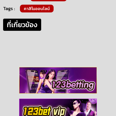
Tags :
คาสิโนออนไลน์
ที่เกี่ยวข้อง