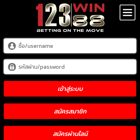
หน้า
แรก
คา
สิโน
เข้าสู่ระบบ
สมัครสมาชิก
หวย
สมัครผ่านไลน์