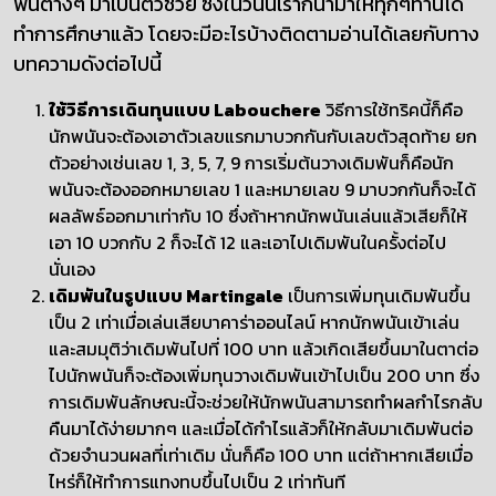
พันต่างๆ มาเป็นตัวช่วย ซึ่งในวันนี้เราก็นำมาให้ทุกๆท่านได้
ทำการศึกษาแล้ว โดยจะมีอะไรบ้างติดตามอ่านได้เลยกับทาง
บทความดังต่อไปนี้
ใช้วิธีการเดินทุนแบบ
Labouchere
วิธีการใช้ทริคนี้ก็คือ
นักพนันจะต้องเอาตัวเลขแรกมาบวกกันกับเลขตัวสุดท้าย ยก
ตัวอย่างเช่นเลข 1, 3, 5, 7, 9 การเริ่มต้นวางเดิมพันก็คือนัก
พนันจะต้องออกหมายเลข 1 และหมายเลข 9 มาบวกกันก็จะได้
ผลลัพธ์ออกมาเท่ากับ 10 ซึ่งถ้าหากนักพนันเล่นแล้วเสียก็ให้
เอา 10 บวกกับ 2 ก็จะได้ 12 และเอาไปเดิมพันในครั้งต่อไป
นั่นเอง
เดิมพันในรูปแบบ
Martingale
เป็นการเพิ่มทุนเดิมพันขึ้น
เป็น 2 เท่าเมื่อเล่นเสียบาคาร่าออนไลน์ หากนักพนันเข้าเล่น
และสมมุติว่าเดิมพันไปที่ 100 บาท แล้วเกิดเสียขึ้นมาในตาต่อ
ไปนักพนันก็จะต้องเพิ่มทุนวางเดิมพันเข้าไปเป็น 200 บาท ซึ่ง
การเดิมพันลักษณะนี้จะช่วยให้นักพนันสามารถทำผลกำไรกลับ
คืนมาได้ง่ายมากๆ และเมื่อได้กำไรแล้วก็ให้กลับมาเดิมพันต่อ
ด้วยจำนวนผลที่เท่าเดิม นั่นก็คือ 100 บาท แต่ถ้าหากเสียเมื่อ
ไหร่ก็ให้ทำการแทงทบขึ้นไปเป็น 2 เท่าทันที