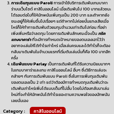
การเดินทุนแบบ
Paroli
การเข้าใช้บริการเดิมพันเกมบาคา
ร่าบนเว็บไซต์ คาสิโนออนไลน์ เมื่อเดิมพันไป 100 บาทแล้วชนะ
ได้รอบต่อไปก็ให้นักพนันเพิ่มทุนเป็น 200 บาท และถ้าหากยัง
ชนะอยู่ก็ให้เพิ่มขึ้นไปเรื่อยๆ แต่ถ้าหากไม่ค่อยนั้นแทงเสียเมื่อ
ไหร่ก็ให้ทำการเดิมพันด้วยมทุนจำนวนเท่าเดิมไปก่อน ที่อย่า
เพิ่งเพิ่มหรือว่าลดทุน โดยการเดิมพันลักษณะนี้จะเป็น
ทริค
แทงบาคาร่า
ที่จะมีการกำหนดเป้าหมายของตนเองเอาไว้ว่า
อยากจะเล่นให้ได้กำไรเท่าไหร่ เมื่อเล่นครบและได้กำไรก็จะต้อง
กลับมาเดิมพันในจำนวนแรกที่เริ่มต้นเล่นนั่นก็คือ 100 บาทอีก
ครั้ง
เดิมพันแบบ
Parlay
เป็นการเดิมพันที่ได้รับความนิยมมากๆ
ในเกมบาคาร่าและเกม คาสิโนออนไลน์ อื่นๆ ซึ่งวิธีการเล่นจะ
คล้ายๆ กับการเดิมพันแบบ Paroli ซึ่งในการเพิ่มทุนเดิมพัน
ของตนเองเป็น 2 เท่า แต่ว่าต้องมีการกำหนดทุนเดิมพันว่าจะ
เดิมพันเท่าไหร่เพิ่มได้แบบเต็มที่ไม่อั้น โดยไม่ต้องกลับมาเล่น
ใหม่ที่จะทำให้นักพนันได้กำไรเยอะตามความพอใจของนักพนัน
เลยนั่นเอง
Category :
คาสิโนออนไลน์