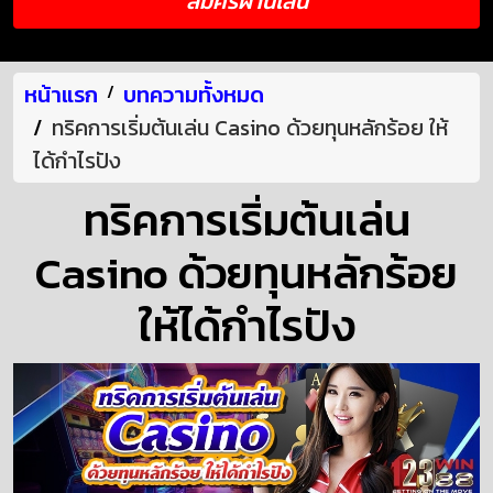
สมัครผ่านไลน์
สล็อต
หน้าแรก
บทความทั้งหมด
ทริคการเริ่มต้นเล่น Casino ด้วยทุนหลักร้อย ให้
ได้กำไรปัง
กีฬา
ทริคการเริ่มต้นเล่น
Casino ด้วยทุนหลักร้อย
ทาง
ให้ได้กำไรปัง
เข้า
สมัคร