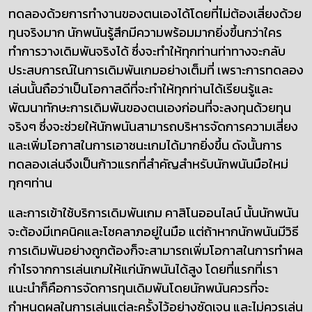
ทดลองด้วยการทำงานของตนเองได้โดยที่ไม่ต้องเสี่ยงด้วย
ทุนจริงมาก นักพนันรู้สึกมีความพร้อมมากยิ่งขึ้นกว่าใคร
ทำการวางเดิมพันจริงได้ ซึ่งจะทำให้ทุกท่านท่าทางจะกลับ
ประสบการณ์ในการเดิมพันเกมอย่างเต็มที่ เพราะการทดลอง
เล่นนั้นถือว่าเป็นโอกาสดีที่จะทำให้ทุกท่านได้เรียนรู้และ
พัฒนาทักษะการเดิมพันของตนเองก่อนที่จะลงทุนด้วยทุน
จริงๆ ซึ่งจะช่วยให้นักพนันสามารถบริหารจัดการความเสี่ยง
และเพิ่มโอกาสในการเอาชนะเกมได้มากยิ่งขึ้น ดังนั้นการ
ทดลองเล่นจึงเป็นก้าวแรกที่สำคัญสำหรับนักพนันมือใหม่
ทุกๆท่าน
และการเข้าใช้บริการเดิมพันเกม คาสิโนออนไลน์ นั้นนักพนัน
จะต้องมีเทคนิคและโชคลาภอยู่ในมือ แต่ถ้าหากนักพนันมีวิธี
การเดิมพันอย่างถูกต้องก็จะสามารถเพิ่มโอกาสในการทำผล
กำไรจากการเล่นเกมให้แก่นักพนันได้สูง โดยที่แรกที่เรา
แนะนำก็คือการจัดการทุนเดิมพันโดยนักพนันควรที่จะ
กำหนดผลในการเล่นแต่ละครั้งไว้อย่างชัดเจน และไม่ควรเล่น