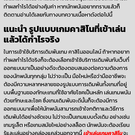
ทำผลกำไรได้อย่างคุ้มค่า หากนักพนันอยากทราบแล้วก็
ติดตามอ่านได้เลยกับทางบทความเนื้อหาดังต่อไปนี้
แนะนำ รูปแบบเกมคาสิโนที่เข้าเล่น
แล้วได้กำไรจริง
ในการเข้าใช้บริการเดิมพันเกม คาสิโนออนไลน์ ถ้าหากอยาก
ทำผลกำไรได้จริงก็จะต้องเลือกเข้าใช้บริการเดิมพันกับเว็บที่
ออกแบบมาเป็นอย่างดีจะต้องตอบสนองต่อความต้องการ
ของนักพนันทุกกลุ่ม ไม่ว่าจะเป็น มือใหม่หรือว่ามืออาชีพจะ
ต้องมีความหลากหลายของรูปแบบการเดิมพันทั้งเกมที่อยู่
บนพื้นฐานของทักษะเกมที่ใช้อาศัยโชคเป็นหลัก เล่นเกมพนัน
ด้วยทักษะและโชค ซึ่งเกมเดิมพันจะดีนั้นก็จะต้องมีการ
ออกแบบมาเพื่อให้นักพนันสามารถเข้าใจกติกาและวิธีการ
เดิมพันได้อย่างชัดเจน ไม่ว่าจะเป็นเกมแบบดั้งเดิม อย่างเช่น
เกมรูเล็ต หรือเกมสมัยใหม่อย่างสล็อต นักพนันจะต้องเรียน
รู้และเล่นอย่างคล่องแคล่วนอกจากนี้
เข้าเล่นเกมคาสิโน
จะ