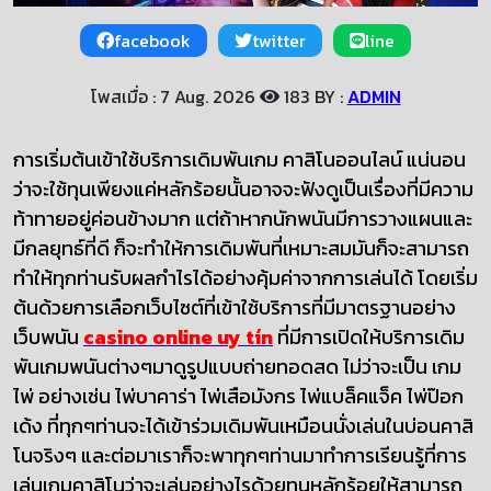
facebook
twitter
line
ลิ้ง
รับ
โพสเมื่อ : 7 Aug. 2026
183
BY :
ADMIN
ทรัพย์
การเริ่มต้นเข้าใช้บริการเดิมพันเกม คาสิโนออนไลน์ แน่นอน
ว่าจะใช้ทุนเพียงแค่หลักร้อยนั้นอาจจะฟังดูเป็นเรื่องที่มีความ
ท้าทายอยู่ค่อนข้างมาก แต่ถ้าหากนักพนันมีการวางแผนและ
ติดต่อ
มีกลยุทธ์ที่ดี ก็จะทำให้การเดิมพันที่เหมาะสมมันก็จะสามารถ
ทำให้ทุกท่านรับผลกำไรได้อย่างคุ้มค่าจากการเล่นได้ โดยเริ่ม
ต้นด้วยการเลือกเว็บไซต์ที่เข้าใช้บริการที่มีมาตรฐานอย่าง
เว็บพนัน
casino online uy tín
ที่มีการเปิดให้บริการเดิม
พันเกมพนันต่างๆมาดูรูปแบบถ่ายทอดสด ไม่ว่าจะเป็น เกม
ไพ่ อย่างเช่น ไพ่บาคาร่า ไพ่เสือมังกร ไพ่แบล็คแจ็ค ไพ่ป๊อก
เด้ง ที่ทุกๆท่านจะได้เข้าร่วมเดิมพันเหมือนนั่งเล่นในบ่อนคาสิ
โนจริงๆ และต่อมาเราก็จะพาทุกๆท่านมาทำการเรียนรู้ที่การ
เล่นเกมคาสิโนว่าจะเล่นอย่างไรด้วยทุนหลักร้อยให้สามารถ