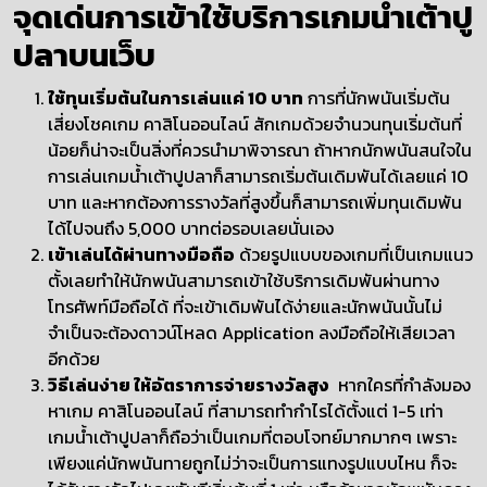
จุดเด่นการเข้าใช้บริการเกมน้ำเต้าปู
ปลาบนเว็บ
ใช้ทุนเริ่มต้นในการเล่นแค่ 10 บาท
การที่นักพนันเริ่มต้น
เสี่ยงโชคเกม คาสิโนออนไลน์ สักเกมด้วยจำนวนทุนเริ่มต้นที่
น้อยก็น่าจะเป็นสิ่งที่ควรนำมาพิจารณา ถ้าหากนักพนันสนใจใน
การเล่นเกมน้ำเต้าปูปลาก็สามารถเริ่มต้นเดิมพันได้เลยแค่ 10
บาท และหากต้องการรางวัลที่สูงขึ้นก็สามารถเพิ่มทุนเดิมพัน
ได้ไปจนถึง 5,000 บาทต่อรอบเลยนั่นเอง
เข้าเล่นได้ผ่านทางมือถือ
ด้วยรูปแบบของเกมที่เป็นเกมแนว
ตั้งเลยทำให้นักพนันสามารถเข้าใช้บริการเดิมพันผ่านทาง
โทรศัพท์มือถือได้ ที่จะเข้าเดิมพันได้ง่ายและนักพนันนั้นไม่
จำเป็นจะต้องดาวน์โหลด Application ลงมือถือให้เสียเวลา
อีกด้วย
วิธีเล่นง่าย ให้อัตราการจ่ายรางวัลสูง
หากใครที่กำลังมอง
หาเกม คาสิโนออนไลน์ ที่สามารถทำกำไรได้ตั้งแต่ 1-5 เท่า
เกมน้ำเต้าปูปลาก็ถือว่าเป็นเกมที่ตอบโจทย์มากมากๆ เพราะ
เพียงแค่นักพนันทายถูกไม่ว่าจะเป็นการแทงรูปแบบไหน ก็จะ