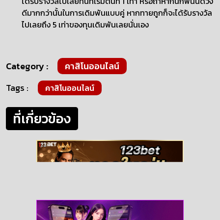
ได้รับรางวัลไปเลยทันทีเริ่มต้นที่ 1 เท่า หรือถ้าหากนักพนันดวง
ดีมากกว่านั้นในการเดิมพันแบบคู่ หากทายถูกก็จะได้รับรางวัล
ไปเลยถึง 5 เท่าของทุนเดิมพันเลยนั่นเอง
Category :
คาสิโนออนไลน์
Tags :
คาสิโนออนไลน์
ที่เกี่ยวข้อง