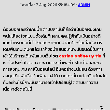
โพสเมื่อ : 7 Aug. 2026
184
BY :
ADMIN
ลิ้ง
รับ
ทรัพย์
ต้องบอกเลยว่าเกมน้ำเต้าปูปลานั้นก็ถือว่าเป็นอีกหนึ่งเกม
พนันเสี่ยงโชคแบบดั้งเดิมที่หลายๆคนรู้จักกันเป็นอย่างดี
และสำหรับคนที่กำลังมองหาเกมที่น่าสนใจหรือเบื่อกับการ
เดิมพันเกมเดิมๆแล้วเราก็ขอนำเสนอเกมพนันชนิดนี้ในการ
ติดต่อ
เข้าใช้บริการเดิมพันแบบเว็บไซต์
casino online uy tín
ที่
เรารับประกันได้เลยว่าจะสามารถทำผลกำไรได้ดีไม่น้อยกว่า
การลงทุนเกม คาสิโนออนไลน์ อื่นๆอย่างแน่นอน ด้วยการ
ลงทุนเดิมพันเริ่มต้นเพียงแค่ 10 บาทเท่านั้น แต่จะเริ่มต้นเล่น
กันอย่างไรนักพนันสามารถเข้าไปเรียนรู้ได้ตามบทความ
เนื้อหาดังต่อไปนี้