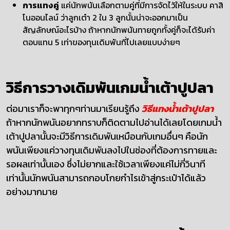
การแทงคู่
แค่นักพนันเลือกตามคู่ที่มีการจัดไว้ให้ในระบบ คาสิ
โนออนไลน์ ว่าลูกเต๋า 2 ใน 3 ลูกนั้นน่าจะออกมาเป็น
สัญลักษณ์อะไรบ้าง ถ้าหากนักพนันทายถูกทั้งคู่ก็จะได้รับค่า
ตอบแทน 5 เท่าของทุนเดิมพันที่ไปเลยแบบง่ายๆ
วิธีการวางเดิมพันเกมน้ำเต้าปูปลา
ต่อมาเราก็จะพาทุกๆท่านมาเรียนรู้ถึง
วิธีแทงน้ำเต้าปูปลา
ถ้าหากนักพนันอยากทราบก็ติดตามไปอ่านได้เลยโดยเกมน้ำ
เต้าปูปลานั้นจะมีวิธีการเดิมพันเหมือนกับเกมอื่นๆ คือนัก
พนันเพียงแค่วางทุนเดิมพันลงไปในช่องที่ต้องการทายและ
รอผลเท่านั้นเอง ซึ่งไม่ยากและใช้เวลาเพียงแค่ไม่กี่วินาที
เท่านั้นนักพนันสามารถกอบโกยกำไรเข้าสู่กระเป๋าได้แล้ว
อย่างมากมาย