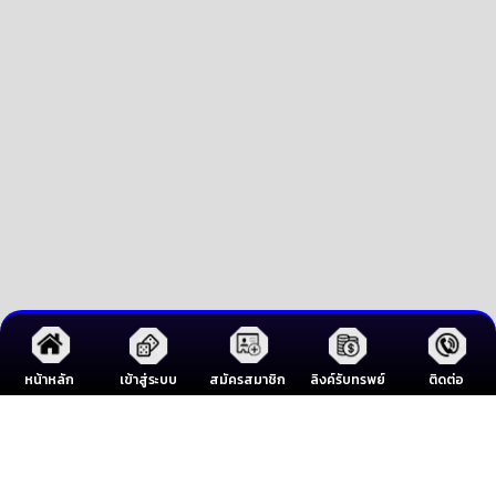
หน้าหลัก
เข้าสู่ระบบ
สมัครสมาชิก
ลิงค์รับทรพย์
ติดต่อ