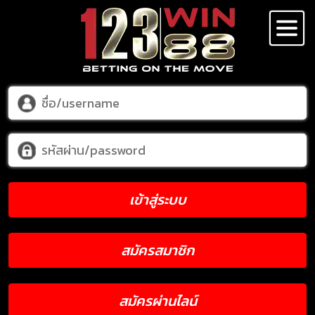
หน้า
แรก
คา
สิโน
เข้าสู่ระบบ
สมัครสมาชิก
หวย
สมัครผ่านไลน์