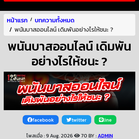
สล็อต
หน้าแรก
บทความทั้งหมด
พนันบาสออนไลน์ เดิมพันอย่างไรให้ชนะ ?
พนันบาสออนไลน์ เดิมพัน
กีฬา
อย่างไรให้ชนะ ?
ทาง
เข้า
facebook
twitter
line
สมัคร
โพสเมื่อ : 9 Aug. 2026
70
BY :
ADMIN