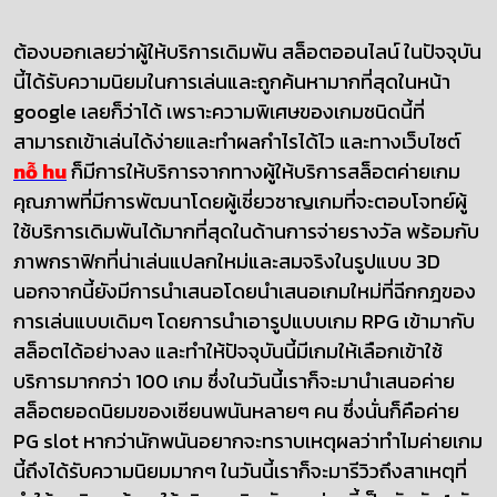
ต้องบอกเลยว่าผู้ให้บริการเดิมพัน สล็อตออนไลน์ ในปัจจุบัน
ลิ้ง
นี้ได้รับความนิยมในการเล่นและถูกค้นหามากที่สุดในหน้า
รับ
google เลยก็ว่าได้ เพราะความพิเศษของเกมชนิดนี้ที่
ทรัพย์
สามารถเข้าเล่นได้ง่ายและทำผลกำไรได้ไว และทางเว็บไซต์
n
ỗ
hu
ก็มีการให้บริการจากทางผู้ให้บริการสล็อตค่ายเกม
คุณภาพที่มีการพัฒนาโดยผู้เชี่ยวชาญเกมที่จะตอบโจทย์ผู้
ใช้บริการเดิมพันได้มากที่สุดในด้านการจ่ายรางวัล พร้อมกับ
ติดต่อ
ภาพกราฟิกที่น่าเล่นแปลกใหม่และสมจริงในรูปแบบ 3D
นอกจากนี้ยังมีการนำเสนอโดยนำเสนอเกมใหม่ที่ฉีกกฎของ
การเล่นแบบเดิมๆ โดยการนำเอารูปแบบเกม RPG เข้ามากับ
สล็อตได้อย่างลง และทำให้ปัจจุบันนี้มีเกมให้เลือกเข้าใช้
บริการมากกว่า 100 เกม ซึ่งในวันนี้เราก็จะมานำเสนอค่าย
สล็อตยอดนิยมของเซียนพนันหลายๆ คน ซึ่งนั่นก็คือค่าย
PG slot หากว่านักพนันอยากจะทราบเหตุผลว่าทำไมค่ายเกม
นี้ถึงได้รับความนิยมมากๆ ในวันนี้เราก็จะมารีวิวถึงสาเหตุที่