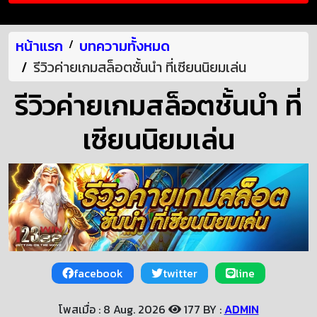
สล็อต
หน้าแรก
บทความทั้งหมด
รีวิวค่ายเกมสล็อตชั้นนำ ที่เซียนนิยมเล่น
รีวิวค่ายเกมสล็อตชั้นนำ ที่
กีฬา
เซียนนิยมเล่น
ทาง
เข้า
facebook
twitter
line
สมัคร
โพสเมื่อ : 8 Aug. 2026
177
BY :
ADMIN