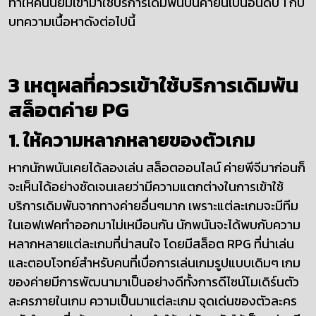
ทำให้คนนิยมเข้ามาใช้บริการเดิมพันบนค่ายนี้เป็นอันดับ 1 กับ
บทความเนื้อหาดังต่อไปนี้
3 เหตุผลที่ควรเข้าใช้บริการเดิมพัน
สล็อตค่าย
PG
1. ให้ความหลากหลายของตัวเกม
หากนักพนันเคยได้ลองเล่น สล็อตออนไลน์ ค่ายพีจีมาก่อนก็
จะเห็นได้อย่างชัดเจนเลยว่ามีความแตกต่างในการเข้าใช้
บริการเดิมพันจากทางค่ายอื่นๆมาก เพราะแต่ละเกมจะมีทีม
ในเอฟเฟคทำออกมาไม่เหมือนกัน นักพนันจะได้พบกับความ
หลากหลายแต่ละเกมที่น่าสนใจ โดยมีสล็อต RPG ที่น่าเล่น
และตอบโจทย์สำหรับคนที่เบื่อการเล่นเกมรูปแบบเดิมๆ เกม
ของค่ายมีการพัฒนามาเป็นอย่างดีทั้งการดีไซน์โมเดิร์นตัว
ละครภายในเกม ความเป็นมาแต่ละเกม จุดเด่นของตัวละคร