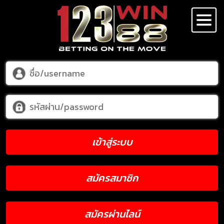
หน้า
แรก
คา
สิโน
เข้าสู่ระบบ
สมัครสมาชิก
หวย
สมัครผ่านไลน์