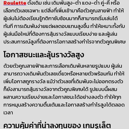
Roulette
ดั้งเดิม เช่น เดิมพันสูง-ต่ำ แดง-ดำ คู่-คี่ หรือ
เลือกตัวเลขเฉพาะ แต่สิ่งที่เพิ่มเข้ามาคือตัวคูณสายฟ้า ทำให้
ผู้เล่นไม่ต้องเรียนรู้กติกาซับซ้อนมากก็สามารถเริ่มเล่นได้
ทันที การเดิมพันง่ายแต่ผลตอบแทนสูงขึ้น ทำให้เหมาะทั้งกับ
ผู้เล่นมือใหม่ที่ต้องการลุ้นรางวัลแบบเรียบง่าย และผู้เล่น
ประสบการณ์สูงที่ต้องการโอกาสสร้างกำไรจากตัวคูณพิเศษ
โอกาสชนะและลุ้นรางวัลสูง
ด้วยตัวคูณสายฟ้าและการเลือกเดิมพันหลายรูปแบบ ผู้เล่น
สามารถวางเดิมพันตัวเลขเดี่ยวหรือหลายตัวพร้อมกัน ทำให้
เพิ่มโอกาสถูกรางวัล แม้ว่าตัวเลขที่เดิมพันจะไม่ออกตรงตัว
ก็ยังสามารถลุ้นรางวัลจากตัวคูณพิเศษได้ รูปแบบนี้ผสม
ผสานความเรียบง่ายและโอกาสชนะได้อย่างลงตัว ทำให้ทุก
การหมุนสร้างความตื่นเต้นและโอกาสสร้างกำไรสูงได้ตลอด
เวลา
ความคุ้มค่าที่น่าลงทุนของ เกมรูเล็ต