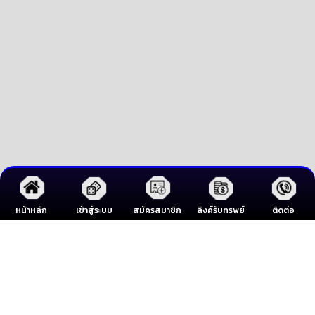
หน้าหลัก
เข้าสู่ระบบ
สมัครสมาชิก
ลิงค์รับทรพย์
ติดต่อ