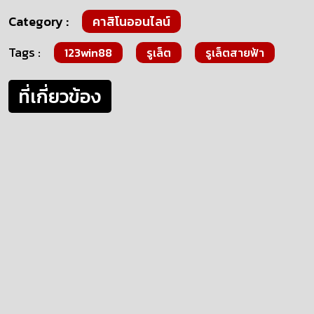
Category :
คาสิโนออนไลน์
Tags :
123win88
รูเล็ต
รูเล็ตสายฟ้า
ที่เกี่ยวข้อง