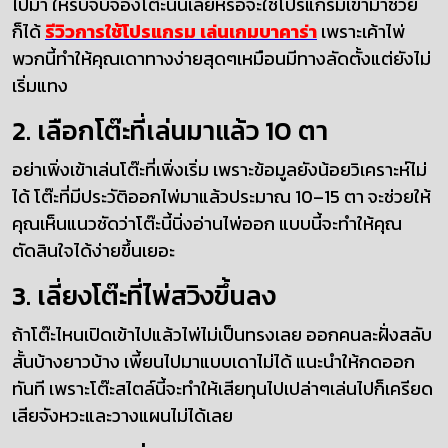
ไปมา ให้รีบจับจองโต๊ะนั้นเลยหรือจะใช้โปรแกรมเข้ามาช่วย
ก็ได้
รีวิวการใช้โปรแกรม เล่นเกมบาคาร่า
เพราะเค้าไพ่
พวกนี้ทำให้คุณเดาทางง่ายสุดๆเหมือนมีทางลัดตั้งแต่ยังไม่
เริ่มแทง
2. เลือกโต๊ะที่เล่นมาแล้ว 10 ตา
อย่าเพิ่งเข้าเล่นโต๊ะที่เพิ่งเริ่ม เพราะข้อมูลยังน้อยวิเคราะห์ไม่
ได้ โต๊ะที่มีประวัติออกไพ่มาแล้วประมาณ 10–15 ตา จะช่วยให้
คุณเห็นแนวชัดว่าโต๊ะนี้นิ่งอ่านไพ่ออก แบบนี้จะทำให้คุณ
ตัดสินใจได้ง่ายขึ้นเยอะ
3. เลี่ยงโต๊ะที่ไพ่สวิงขึ้นลง
ถ้าโต๊ะไหนเปิดเข้าไปแล้วไพ่ไม่เป็นทรงเลย ออกคนละฝั่งสลับ
สั้นบ้างยาวบ้าง เพี้ยนไปมาแบบเดาไม่ได้ แนะนำให้กดออก
ทันที เพราะโต๊ะสไตล์นี้จะทำให้เสียทุนไปเปล่าๆเล่นไปก็เครียด
เสียจังหวะและวางแผนไม่ได้เลย