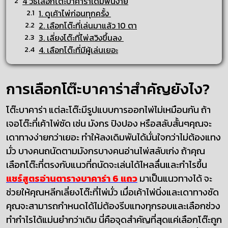
4 วิธีเลือกโต๊ะบาคาร่าเดิมพันง่าย
1. ดูเค้าไพ่ก่อนทุกครั้ง
2. เลือกโต๊ะที่เล่นมาแล้ว 10 ตา
3. เลี่ยงโต๊ะที่ไพ่สวิงขึ้นลง
4. เลือกโต๊ะที่มีผู้เล่นเยอะ
การเลือกโต๊ะบาคาร่าสำคัญยังไง?
โต๊ะบาคาร่า แต่ละโต๊ะมีรูปแบบการออกไพ่ไม่เหมือนกัน ถ้า
เจอโต๊ะที่เค้าไพ่ชัด เช่น มังกร ปิงปอง หรือสลับสั้นๆคุณจะ
เดาทางง่ายกว่าเยอะ ทำให้ลงเดิมพันได้มั่นใจกว่าไม่ต้องแทง
มั่ว บางคนถนัดตามมังกรบางคนอ่านไพ่สลับเก่ง ถ้าคุณ
เลือกโต๊ะที่ตรงกับแนวที่ถนัดจะเล่นได้ไหลลื่นและกำไรขึ้น
แชร์สูตรอ่านตารางบาคาร่า 6 แถว
มาเป็นแนวทางได้ จะ
ช่วยให้คุณหลีกเลี่ยงโต๊ะที่ไพ่มั่ว เมื่อเค้าไพ่นิ่งและเดาทางชัด
คุณจะสามารถกำหนดได้ไม่ต้องรีบแทงทุกรอบและเลือกช่วง
ทำกำไรได้แม่นยำกว่าเดิม นี่คือจุดสำคัญที่สุดแค่เลือกโต๊ะถูก