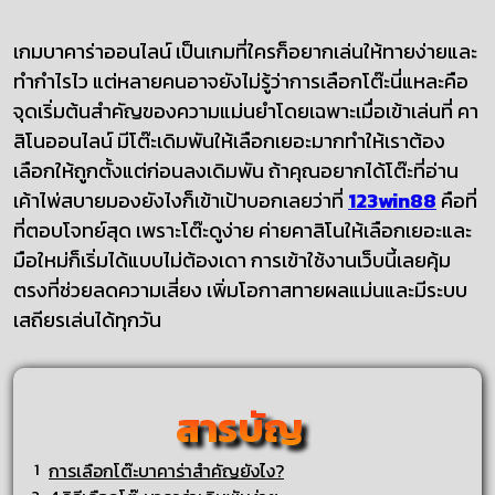
เกมบาคาร่าออนไลน์ เป็นเกมที่ใครก็อยากเล่นให้ทายง่ายและ
ลิ้ง
ทำกำไรไว แต่หลายคนอาจยังไม่รู้ว่าการเลือกโต๊ะนี่แหละคือ
รับ
จุดเริ่มต้นสำคัญของความแม่นยำโดยเฉพาะเมื่อเข้าเล่นที่ คา
ทรัพย์
สิโนออนไลน์ มีโต๊ะเดิมพันให้เลือกเยอะมากทำให้เราต้อง
เลือกให้ถูกตั้งแต่ก่อนลงเดิมพัน ถ้าคุณอยากได้โต๊ะที่อ่าน
เค้าไพ่สบายมองยังไงก็เข้าเป้าบอกเลยว่าที่
123win88
คือที่
ที่ตอบโจทย์สุด เพราะโต๊ะดูง่าย ค่ายคาสิโนให้เลือกเยอะและ
ติดต่อ
มือใหม่ก็เริ่มได้แบบไม่ต้องเดา การเข้าใช้งานเว็บนี้เลยคุ้ม
ตรงที่ช่วยลดความเสี่ยง เพิ่มโอกาสทายผลแม่นและมีระบบ
เสถียรเล่นได้ทุกวัน
การเลือกโต๊ะบาคาร่าสำคัญยังไง?