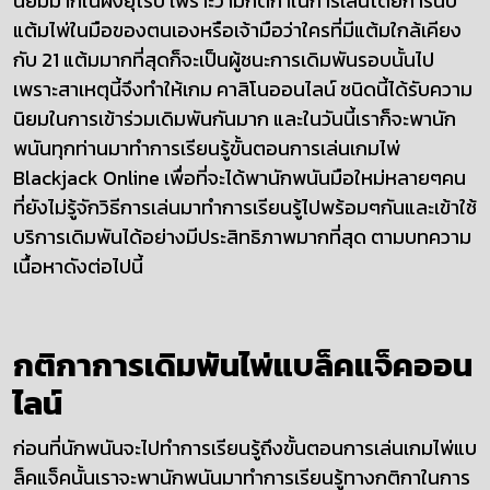
นิยมมากในฝั่งยุโรป เพราะว่ามีกติกาในการเล่นโดยการนับ
แต้มไพ่ในมือของตนเองหรือเจ้ามือว่าใครที่มีแต้มใกล้เคียง
กับ 21 แต้มมากที่สุดก็จะเป็นผู้ชนะการเดิมพันรอบนั้นไป
ลิ้ง
เพราะสาเหตุนี้จึงทำให้เกม คาสิโนออนไลน์ ชนิดนี้ได้รับความ
รับ
นิยมในการเข้าร่วมเดิมพันกันมาก และในวันนี้เราก็จะพานัก
ทรัพย์
พนันทุกท่านมาทำการเรียนรู้ขั้นตอนการเล่นเกมไพ่
Blackjack Online เพื่อที่จะได้พานักพนันมือใหม่หลายๆคน
ที่ยังไม่รู้จักวิธีการเล่นมาทำการเรียนรู้ไปพร้อมๆกันและเข้าใช้
บริการเดิมพันได้อย่างมีประสิทธิภาพมากที่สุด ตามบทความ
ติดต่อ
เนื้อหาดังต่อไปนี้
กติกาการเดิมพันไพ่แบล็คแจ็คออน
ไลน์
ก่อนที่นักพนันจะไปทำการเรียนรู้ถึงขั้นตอนการเล่นเกมไพ่แบ
ล็คแจ็คนั้นเราจะพานักพนันมาทำการเรียนรู้ทางกติกาในการ