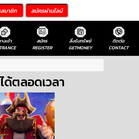
รสมาชิก
สมัครผ่านไลน์
างเข้า
สมัคร
ลิ้งรับทรัพย์
ติดต่อ
TRANCE
REGISTER
GETMONEY
CONTACT
นได้ตลอดเวลา