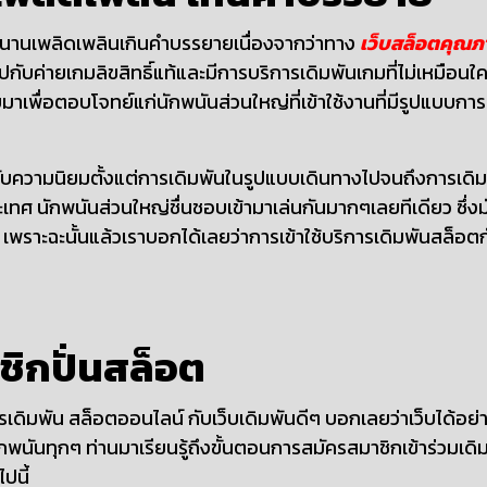
กสนานเพลิดเพลินเกินคำบรรยายเนื่องจากว่าทาง
เว็บสล็อตคุณภ
ๆไปกับค่ายเกมลิขสิทธิ์แท้และมีการบริการเดิมพันเกมที่ไม่เหมือ
บมาเพื่อตอบโจทย์แก่นักพนันส่วนใหญ่ที่เข้าใช้งานที่มีรูปแบบก
ด้รับความนิยมตั้งแต่การเดิมพันในรูปแบบเดินทางไปจนถึงการเดิม
ทศ นักพนันส่วนใหญ่ชื่นชอบเข้ามาเล่นกันมากๆเลยทีเดียว ซึ่งมัน
เพราะฉะนั้นแล้วเราบอกได้เลยว่าการเข้าใช้บริการเดิมพันสล็อตก
ิกปั่นสล็อต
การเดิมพัน สล็อตออนไลน์ กับเว็บเดิมพันดีๆ บอกเลยว่าเว็บได้
กพนันทุกๆ ท่านมาเรียนรู้ถึงขั้นตอนการสมัครสมาชิกเข้าร่วมเด
ปนี้