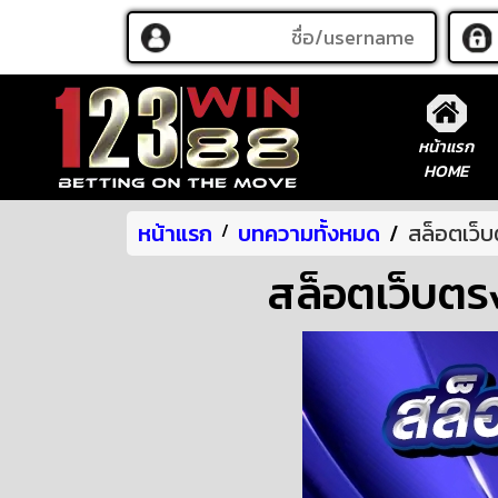
หน้าแรก
HOME
หน้าแรก
บทความทั้งหมด
สล็อตเว็บ
สล็อตเว็บตร