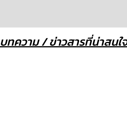
บทความ / ข่าวสารที่น่าสนใ
เกมไพ่คาสิโน น่าสนใจยังไง ?
โพสเมื่อ : 2026-08-05
ผู้เข้าชม : 12
เกมไพ่คาสิโน หนึ่งในรูปแบบที่มีความน่าสนใจ