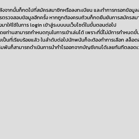
หลังจากนั้นก็กดไปที่สมัครสมาชิกหรือลงทะเบียน และทำการกรอกข้อมูลส
การตรวจสอบข้อมูลอีกครั้ง หากถูกต้องครบถ้วนก็กดยืนยันการสมัครสม
งมาให้ใช้ในการ login เข้าสู่ระบบบนเว็บไซต์ในขั้นตอนต่อไป
 โดยท่านสามารถกำหนดทุนในการเข้าเล่นได้ เพราะที่นี่ไม่มีการกำหนดขั
ป็นที่เรียบร้อยแล้ว ในลำดับต่อไปนักพนันก็จะต้องทำการเลือก สล็อตออ
ดิมพันก็สามารถดำเนินการนำกำไรออกจากบัญชีเกมได้เลยทันทีตลอดเว