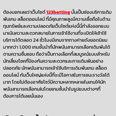
ต้องบอกเลยว่าเว็บไซต์
123
betting
นั้นเป็นช่องบริการเดิม
ลิ้ง
พันเกม สล็อตออนไลน์ ที่มีคุณภาพสูงมีความเชื่อถือในด้าน
รับ
ทุนทรัพย์และความปลอดภัยเว็บไซต์แห่งนี้นี่กำลังออกแบบ
ทรัพย์
มาเน้นความสะดวกสบายในการเข้าใช้งานที่จะเปิดให้เข้าใช้
บริการได้ตลอด 24 ชั่วโมงมีเกมจากทางค่ายดังยอดนิยม
มากกว่า 1,000 เกมชั้นนำที่นักพนันสามารถเลือกเดิมพันได้
ตามความชื่นชอบ ถือว่าเป็นทางเลือกที่สมบูรณ์แบบสำหรับ
ติดต่อ
นักเสี่ยงโชคที่ป้องกันความสะดวกและการเดิมพันอย่าง
ปลอดภัย นักพนันสามารถเข้าใช้บริการเดิมพันเกม สล็อต
ออนไลน์ กับเว็บใหญ่แห่งนี้ที่จะมีโอกาสในการชนะรางวัลได้
มาก โดยไม่ต้องอาศัยโชว์มีความหลากหลายในเกมให้นัก
พนันสามารถเลือกเล่นโดยเกมชั้นนำในรูปแบบต่างๆที่
ต้องการได้เลยนั่นเอง