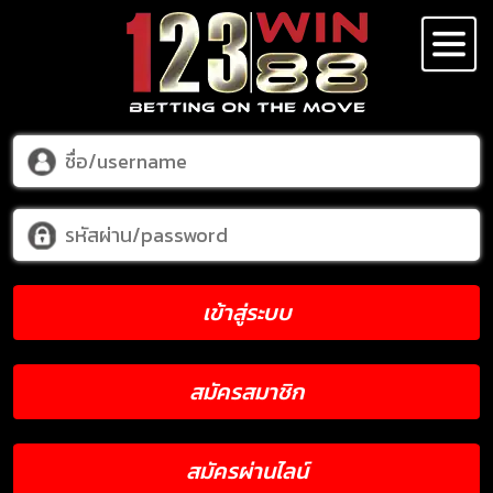
หน้า
แรก
คา
สิโน
เข้าสู่ระบบ
สมัครสมาชิก
หวย
สมัครผ่านไลน์