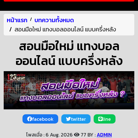
สล็อต
หน้าแรก
บทความทั้งหมด
สอนมือใหม่ แทงบอลออนไลน์ แบบครึ่งหลัง
สอนมือใหม่ แทงบอล
กีฬา
ออนไลน์ แบบครึ่งหลัง
ทาง
เข้า
facebook
twitter
line
สมัคร
โพสเมื่อ : 6 Aug. 2026
77
BY :
ADMIN