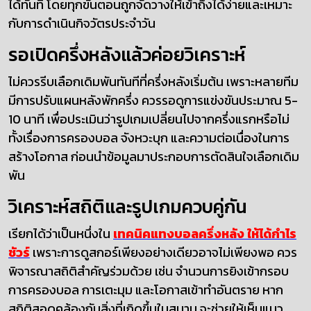
ได้ทันที โดยทุกขั้นตอนถูกจัดวางให้เข้าถึงได้ง่ายและเหมาะ
กับการดำเนินกิจวัตรประจำวัน
รอเปิดครึ่งหลังแล้วค่อยวิเคราะห์
ไม่ควรรีบเลือกเดิมพันทันทีที่ครึ่งหลังเริ่มต้น เพราะหลายทีม
มีการปรับแผนหลังพักครึ่ง ควรรอดูการแข่งขันประมาณ 5-
10 นาที เพื่อประเมินว่ารูปเกมเปลี่ยนไปจากครึ่งแรกหรือไม่
ทั้งเรื่องการครองบอล จังหวะบุก และความต่อเนื่องในการ
สร้างโอกาส ก่อนนำข้อมูลมาประกอบการตัดสินใจเลือกเดิม
พัน
วิเคราะห์สถิติและรูปเกมควบคู่กัน
เรียกได้ว่าเป็นหนึ่งใน
เทคนิคแทงบอลครึ่งหลัง ให้ได้กำไร
ชัวร์
เพราะการดูสกอร์เพียงอย่างเดียวอาจไม่เพียงพอ ควร
พิจารณาสถิติสำคัญร่วมด้วย เช่น จำนวนการยิงเข้ากรอบ
การครองบอล การเตะมุม และโอกาสเข้าทำอันตราย หาก
สถิติสอดคล้องกับสิ่งที่เกิดขึ้นในสนาม จะช่วยให้เห็นแนว