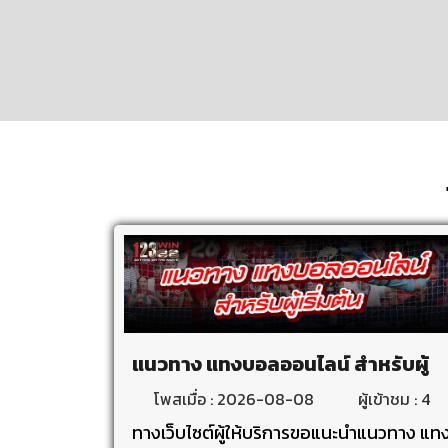
แนวทาง แทงบอลออนไลน์ สำหรับผู้
โพสเมื่อ : 2026-08-08
ผู้เข้าชม : 4
ทางเว็บไซต์ผู้ให้บริการขอแนะนำแนวทาง แท