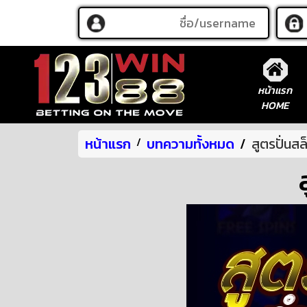
หน้าแรก
HOME
หน้าแรก
บทความทั้งหมด
สูตรปั่นส