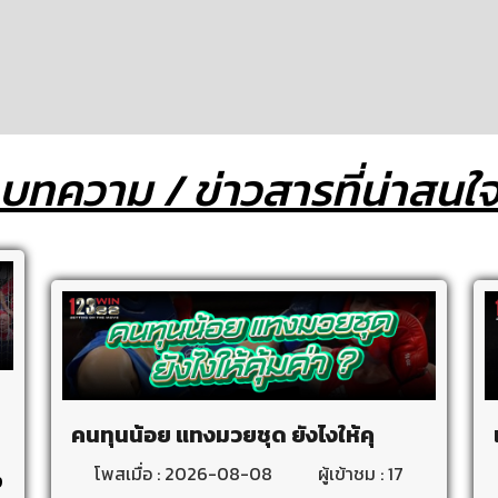
บทความ / ข่าวสารที่น่าสนใ
คนทุนน้อย แทงมวยชุด ยังไงให้คุ
โพสเมื่อ : 2026-08-08
ผู้เข้าชม : 17
ง