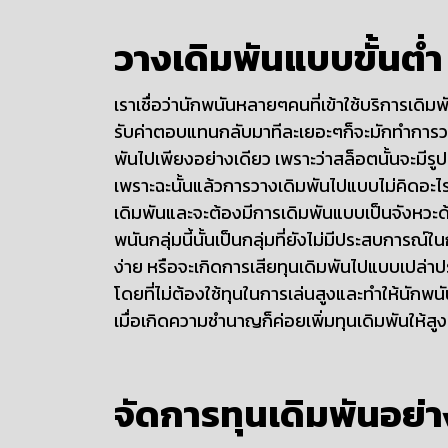
วางเดิมพันแบบขั้นต่ำ
เราเชื่อว่านักพนันหลายๆคนที่เข้าใช้บริการเดิ
รับค่าตอบแทนกลับมาทีละเยอะๆก็จะมักทำการวางเ
พันไปเพียงอย่างเดียว เพราะว่าสล็อตนั้นจะม
เพราะฉะนั้นแล้วการวางเดิมพันไปแบบไม่คิดอะไรเล
เดิมพันและจะต้องมีการเดิมพันแบบเป็นจังหวะด้
พนันกลุ่มนี้นั้นเป็นกลุ่มที่ยังไม่มีประสบการณ์ใ
ง่าย หรือจะเกิดการเสียทุนเดิมพันไปแบบเปล่าป
โดยที่ไม่ต้องใช้ทุนในการเล่นสูงและทำให้นักพน
เมื่อเกิดความชำนาญก็ค่อยเพิ่มทุนเดิมพันให้สูง
จัดการทุนเดิมพันอย