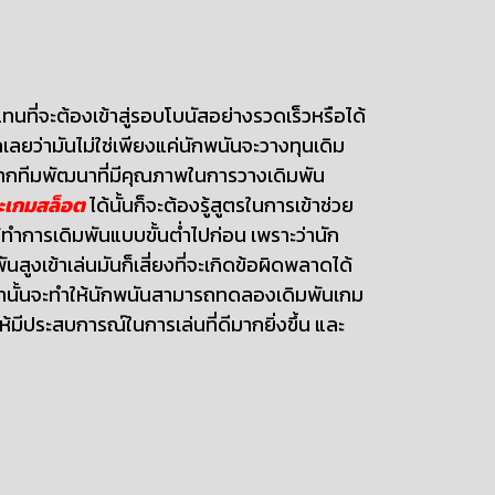
นที่จะต้องเข้าสู่รอบโบนัสอย่างรวดเร็วหรือได้
ลยว่ามันไม่ใช่เพียงแค่นักพนันจะวางทุนเดิม
จากทีมพัฒนาที่มีคุณภาพในการวางเดิมพัน
ะเกมสล็อต
ได้นั้นก็จะต้องรู้สูตรในการเข้าช่วย
้ทำการเดิมพันแบบขั้นต่ำไปก่อน เพราะว่านัก
นสูงเข้าเล่นมันก็เสี่ยงที่จะเกิดข้อผิดพลาดได้
นต่ำนั้นจะทำให้นักพนันสามารถทดลองเดิมพันเกม
้มีประสบการณ์ในการเล่นที่ดีมากยิ่งขึ้น และ