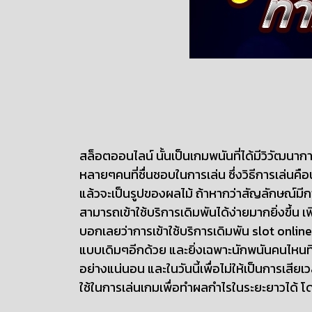
สล็อตออนไลน์ นั้นเป็นเกมพนันที่ได้มีวิวัฒนา
หลายๆคนที่ชื่นชอบในการเล่น ซึ่งวิธีการเล่นคื
แล้วจะเป็นรูปของผลไม้ ถ้าหากว่าสัญลักษณ์มีก
สามารถเข้าใช้บริการเดิมพันได้ง่ายมากยิ่งขึ้น เพ
บอกเลยว่าการเข้าใช้บริการเดิมพัน slot onli
แบบเดิมๆอีกด้วย และยิ่งเฉพาะนักพนันคนไหนที่
อย่างแน่นอน และในวันนี้เพื่อไม่ให้เป็นการเสี
ใช้ในการเล่นเกมเพื่อทำผลกำไรในระยะยาวได้ โ