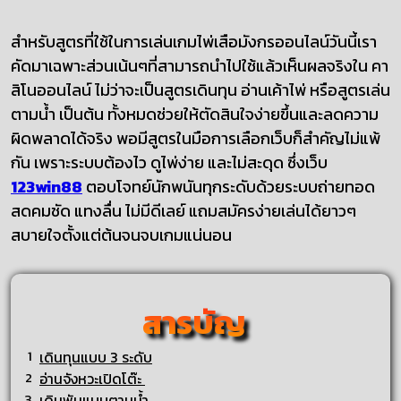
สำหรับสูตรที่ใช้ในการเล่นเกมไพ่เสือมังกรออนไลน์วันนี้เรา
ลิ้ง
คัดมาเฉพาะส่วนเน้นๆที่สามารถนำไปใช้แล้วเห็นผลจริงใน คา
รับ
สิโนออนไลน์ ไม่ว่าจะเป็นสูตรเดินทุน อ่านเค้าไพ่ หรือสูตรเล่น
ทรัพย์
ตามน้ำ เป็นต้น ทั้งหมดช่วยให้ตัดสินใจง่ายขึ้นและลดความ
ผิดพลาดได้จริง พอมีสูตรในมือการเลือกเว็บก็สำคัญไม่แพ้
กัน เพราะระบบต้องไว ดูไพ่ง่าย และไม่สะดุด ซึ่งเว็บ
123win88
ตอบโจทย์นักพนันทุกระดับด้วยระบบถ่ายทอด
ติดต่อ
สดคมชัด แทงลื่น ไม่มีดีเลย์ แถมสมัครง่ายเล่นได้ยาวๆ
สบายใจตั้งแต่ต้นจนจบเกมแน่นอน
เดินทุนแบบ 3 ระดับ
อ่านจังหวะเปิดโต๊ะ
เดิมพันแบบตามน้ำ