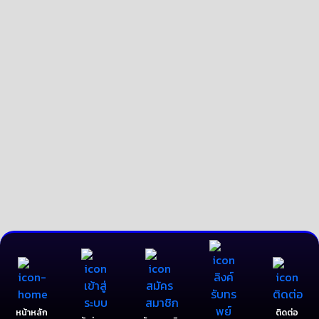
หน้าหลัก
ติดต่อ