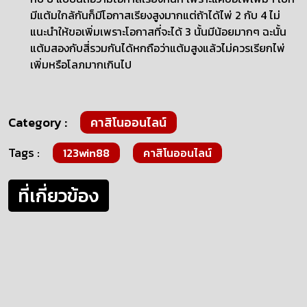
มีแต้มใกล้กันก็มีโอกาสเรียงสูงมากแต่ถ้าได้ไพ่ 2 กับ 4 ไม่
แนะนำให้ขอเพิ่มเพราะโอกาสที่จะได้ 3 นั้นมีน้อยมากๆ ฉะนั้น
แต้มสองกับสี่รวมกันได้หกถือว่าแต้มสูงแล้วไม่ควรเรียกไพ่
เพิ่มหรือโลภมากเกินไป
Category :
คาสิโนออนไลน์
Tags :
123win88
คาสิโนออนไลน์
ที่เกี่ยวข้อง