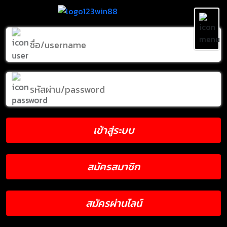
หน้า
แรก
คา
เข้าสู่ระบบ
สิโน
สมัครสมาชิก
หวย
สมัครผ่านไลน์