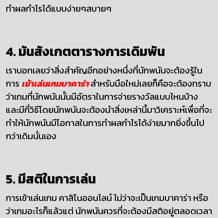
ทำผลกำไรได้แบบง่ายๆสบายๆ
4. มันสังเกตตารางการเดิมพัน
เราบอกเลยว่าสิ่งสำคัญอีกอย่างหนึ่งที่นักพนันจะต้องรู้ใน
การ
เข้าเล่นเกมบาคาร่า
สำหรับมือใหม่เลยก็คือจะต้องทราบ
ว่าเกมที่นักพนันนั้นมีอัตราในการจ่ายรางวัลแบบไหนบ้าง
และมีกี่วิธีโดยนักพนันจะต้องนำสิ่งเหล่านี้มาวิเคราะห์เพื่อที่จะ
ทำให้นักพนันมีโอกาสในการทำผลกำไรได้ง่ายมากยิ่งขึ้นไป
กว่าเดิมนั่นเอง
5. มีสติในการเล่น
การเข้าเล่นเกม คาสิโนออนไลน์ ไม่ว่าจะเป็นเกมบาคาร่า หรือ
ว่าเกมอะไรก็แล้วแต่ นักพนันควรที่จะต้องมีสติอยู่ตลอดเวลา