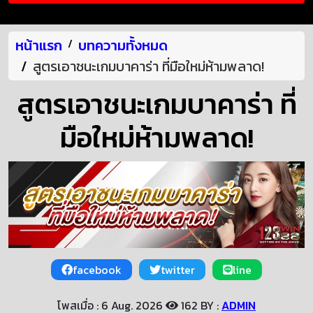
สล็อต
หน้าแรก
บทความทั้งหมด
สูตรเอาชนะเกมบาคาร่า ที่มือใหม่ห้ามพลาด!
สูตรเอาชนะเกมบาคาร่า ที่
กีฬา
มือใหม่ห้ามพลาด!
ทาง
เข้า
facebook
twitter
line
สมัคร
โพสเมื่อ : 6 Aug. 2026
162
BY :
ADMIN