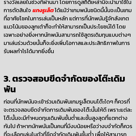
รางวัลเลยในช่วงที่ผ่านมา โดยการดูสถิติเหล่านี้จะนำมาใช้ใน
การตัดสินใจ
แทงรูเล็ต
ได้แม้ว่าเกมพนันชนิดนี้นั้นจะเป็นเกม
ที่อาศัยโชคในการเล่นเป็นหลัก แต่การที่นักพนันรู้จักสังเกต
แนวโน้มของลูกเต๋าก็จะทำให้สามารถเป็นประโยชน์ได้ โดย
เฉพาะอย่างยิ่งหากนักพนันสามารถใช้สูตรเดิมทุนแบบต่างๆ
มาเล่นร่วมด้วยนั้นก็จะยิ่งเพิ่มโอกาสและประสิทธิภาพในการ
รับผลกำไรได้มากยิ่งขึ้น
3. ตรวจสอบขีดจำกัดของโต๊ะเดิม
พัน
ก่อนที่นักพนันจะเข้าร่วมเดิมพันเกมรูเล็ตบนโต๊ะใดๆ ก็ควรที่
จะตรวจสอบขีดจำกัดการเดิมพันของโต๊ะนั้นให้ดี เพราะแต่ละ
โต๊ะนั้นจะมีกำหนดทุนเดิมพันขั้นต่ำและขั้นสูงสุดที่แตกต่าง
กันไป ถ้าหากนักพนันเป็นคนที่มีงบน้อยหรือว่างบจำกัดก็ควร
ที่จะเลือกเล่นในตัวที่ขีดจำกัดเดิมพันขั้นต่ำ เพื่อให้สามารถ