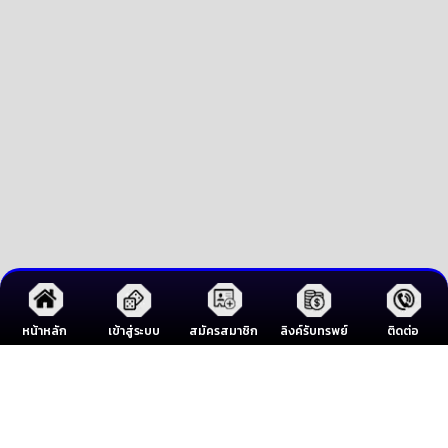
หน้าหลัก
เข้าสู่ระบบ
สมัครสมาชิก
ลิงค์รับทรพย์
ติดต่อ