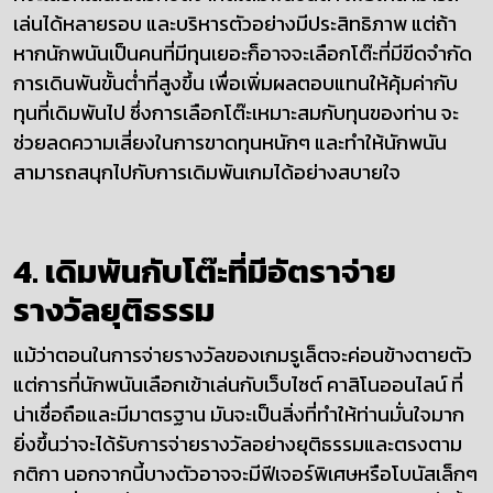
เล่นได้หลายรอบ และบริหารตัวอย่างมีประสิทธิภาพ แต่ถ้า
หากนักพนันเป็นคนที่มีทุนเยอะก็อาจจะเลือกโต๊ะที่มีขีดจำกัด
การเดินพันขั้นต่ำที่สูงขึ้น เพื่อเพิ่มผลตอบแทนให้คุ้มค่ากับ
ทุนที่เดิมพันไป ซึ่งการเลือกโต๊ะเหมาะสมกับทุนของท่าน จะ
ช่วยลดความเสี่ยงในการขาดทุนหนักๆ และทำให้นักพนัน
สามารถสนุกไปกับการเดิมพันเกมได้อย่างสบายใจ
4. เดิมพันกับโต๊ะที่มีอัตราจ่าย
รางวัลยุติธรรม
แม้ว่าตอนในการจ่ายรางวัลของเกมรูเล็ตจะค่อนข้างตายตัว
แต่การที่นักพนันเลือกเข้าเล่นกับเว็บไซต์ คาสิโนออนไลน์ ที่
น่าเชื่อถือและมีมาตรฐาน มันจะเป็นสิ่งที่ทำให้ท่านมั่นใจมาก
ยิ่งขึ้นว่าจะได้รับการจ่ายรางวัลอย่างยุติธรรมและตรงตาม
กติกา นอกจากนี้บางตัวอาจจะมีฟีเจอร์พิเศษหรือโบนัสเล็กๆ