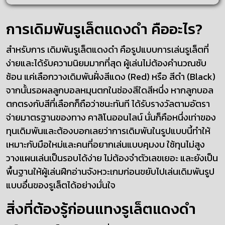
การเดิมพันรูเล็ตแดงดำ คืออะไร?
สำหรับการ เดิมพันรูเล็ตแดงดำ คือรูปแบบการเล่นรูเล็ตที่
ง่ายและได้รับความนิยมมากที่สุด ผู้เล่นไม่ต้องคำนวณซับ
ซ้อน แค่เลือกวางเดิมพันฝั่งสีแดง (Red) หรือ สีดำ (Black)
จากนั้นรอผลลูกบอลหมุนตกในช่องสีใดสีหนึ่ง หากลูกบอล
ตกตรงกับสีที่เลือกก็ถือว่าชนะทันที ได้รับรางวัลตามอัตรา
จ่ายมาตรฐานของทาง คาสิโนออนไลน์ นั่นก็คือหนึ่งเท่าของ
ทุนเดิมพันและต้องบอกเลยว่าการเดิมพันในรูปแบบนี้ทำให้
เหมาะกับมือใหม่และคนที่อยากเล่นแบบคุมงบ ใช้ทุนไม่สูง
วางแผนเล่นเป็นรอบได้ง่าย ไม่ต้องจำตัวเลขเยอะ และยังเป็น
พื้นฐานให้ผู้เล่นฝึกอ่านจังหวะเกมก่อนขยับไปเล่นเดิมพันรูป
แบบอื่นของรูเล็ตได้อย่างมั่นใจ
สิ่งที่ต้องรู้ก่อนแทงรูเล็ตแดงดำ