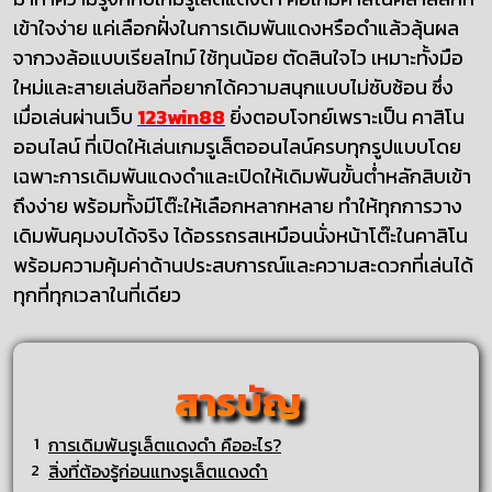
เข้าใจง่าย แค่เลือกฝั่งในการเดิมพันแดงหรือดำแล้วลุ้นผล
จากวงล้อแบบเรียลไทม์ ใช้ทุนน้อย ตัดสินใจไว เหมาะทั้งมือ
ลิ้ง
ใหม่และสายเล่นชิลที่อยากได้ความสนุกแบบไม่ซับซ้อน ซึ่ง
รับ
เมื่อเล่นผ่านเว็บ
123win88
ยิ่งตอบโจทย์เพราะเป็น คาสิโน
ทรัพย์
ออนไลน์ ที่เปิดให้เล่นเกมรูเล็ตออนไลน์ครบทุกรูปแบบโดย
เฉพาะการเดิมพันแดงดำและเปิดให้เดิมพันขั้นต่ำหลักสิบเข้า
ถึงง่าย พร้อมทั้งมีโต๊ะให้เลือกหลากหลาย ทำให้ทุกการวาง
เดิมพันคุมงบได้จริง ได้อรรถรสเหมือนนั่งหน้าโต๊ะในคาสิโน
ติดต่อ
พร้อมความคุ้มค่าด้านประสบการณ์และความสะดวกที่เล่นได้
ทุกที่ทุกเวลาในที่เดียว
การเดิมพันรูเล็ตแดงดำ คืออะไร?
สิ่งที่ต้องรู้ก่อนแทงรูเล็ตแดงดำ