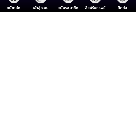
บทความ / ข่าวสารที่น่าสนใจ