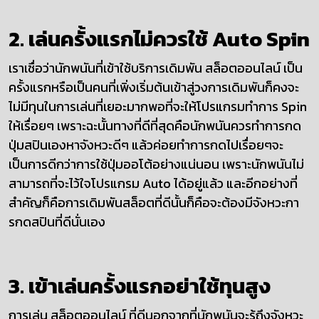
2. เล่นครั้งแรกไม่ควรใช้
Auto Spin
เราเชื่อว่านักพนันที่เข้าใช้บริการเดิมพัน สล็อตออนไลน์ เป็น
ครั้งแรกหรือเป็นคนที่เพิ่งเริ่มต้นเข้าสู่วงการเดิมพันก็คงจะ
ไม่มีทุนในการเล่นที่เยอะมากพอที่จะให้โปรแกรมทำการ Spin
ให้เรื่อยๆ เพราะฉะนั้นทางที่ดีที่สุดคือนักพนันควรทำการกด
ปุ่มสปินเองหาจังหวะดีๆ แล้วค่อยทำการกดไปเรื่อยๆจะ
เป็นการดีกว่าการใช้ปุ่มออโต้อย่างแน่นอน เพราะนักพนันไม่
สามารถที่จะไว้ใจโปรแกรม Auto ได้อยู่แล้ว และอีกอย่างที่
สำคัญก็คือการเดิมพันสล็อตที่ดีนั้นก็คือจะต้องมีจังหวะกา
รกดสปินที่ดีนั่นเอง
3. เข้าเล่นครั้งแรกอย่าใช้ทุนสูง
การเล่น สล็อตออนไลน์ ที่ดีนอกจากที่นักพนันจะรู้ถึงจังหวะ