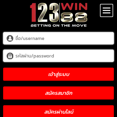
หน้า
แรก
คา
สิโน
เข้าสู่ระบบ
สมัครสมาชิก
หวย
สมัครผ่านไลน์