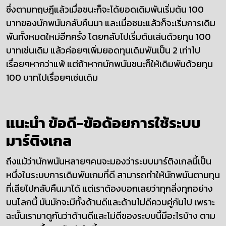
ซึ่งตามทฤษฎีแล้วเมื่อชนะก็จะได้ยอดเดิมพันเริ่มต้น 100
บาทของนักพนันกลับคืนมา และเมื่อชนะแล้วก็จะเริ่มการเดิม
พันทั้งหมดใหม่อีกครั้ง โดยกลับไปเริ่มต้นเล่นด้วยทุน 100
บาทเช่นเดิม แล้วค่อยๆเพิ่มยอดทุนเดิมพันเป็น 2 เท่าไป
เรื่อยๆหากว่าแพ้ แต่ถ้าหากนักพนันชนะก็ให้เดิมพันด้วยทุน
100 บาทไปเรื่อยๆเช่นเดิม
แนะนำ ข้อดี-ข้อด้อยการใช้ระบบ
มาร์ติงเกล
ถึงแม้ว่านักพนันหลายๆคนจะมองว่าระบบมาร์ติงเกลนี้เป็น
หนึ่งในระบบการเดิมพันเกมที่ดี สามารถทำให้นักพนันตามทุน
ที่เสียไปกลับคืนมาได้ แต่เราต้องบอกเลยว่าทุกสิ่งทุกอย่าง
บนโลกนี้ มันมักจะมีทั้งด้านดีและด้านไม่ดีควบคู่กันไป เพราะ
ฉะนั้นเรามาดูกันว่าด้านดีและไม่ดีของระบบนี้มีอะไรบ้าง ตาม