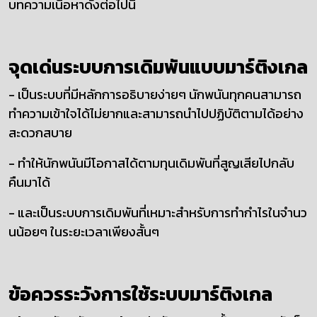
บทความเนื้อหาดังต่อไปนี้
จุดเด่นระบบการเดิมพันแบบมาร์ติงเกล
- เป็นระบบที่มีหลักการอธิบายง่ายๆ นักพนันทุกคนสามารถ
ทำความเข้าใจได้ไม่ยากและสามารถนำไปปฏิบัติตามได้อย่าง
สะดวกสบาย
- ทำให้นักพนันมีโอกาสได้ตามทุนเดิมพันที่สูญเสียไปกลับ
คืนมาได้
- และเป็นระบบการเดิมพันที่เหมาะสำหรับการทำกำไรในจำนว
นน้อยๆ ในระยะเวลาเพียงสั้นๆ
ข้อควรระวังการใช้ระบบมาร์ติงเกล