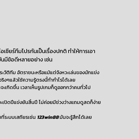
อเชียร์ทีมโปรกันเป็นเรื่องปกติ ทำให้การเอา
นมีข้อดีหลายอย่าง เช่น
ระวัติทีม อัตราชนะหรือแม้แต่จังหวะเล่นของนักแข่ง
ริงๆแล้วใช้ความรู้ตรงนี้ทำกำไรได้เลย
าจะเกิดขึ้น เวลาเห็นรูปเกมก็ดูออกกว่าคนทั่วไป
เปิดปีแข่งยันสิ้นปี ไม่ค่อยมีช่วงว่างแถมดูสดก็ง่าย
็บที่ระบบเสถียรเช่น
123win88
มันจะรู้สึกได้เลย