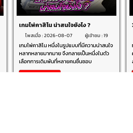
เกมไพ่คาสิโน น่าสนใจยังไง ?
โพสเมื่อ : 2026-08-07
ผู้เข้าชม : 19
เกมไพ่คาสิโน หนึ่งในรูปแบบที่มีความน่าสนใจ
หลากหลายมากมาย จึงกลายเป็นหนึ่งในตัว
เลือกการเดิมพันที่หลายคนชื่นชอบ
อ่านต่อ...
123win88
in88
เว็บไซต์พนันออนไลน์
คาสิโนสด
รที่สมบูรณ์แบบมากที่สุดใน
หวยอนนไลน์
รให้บริการและได้รับการ