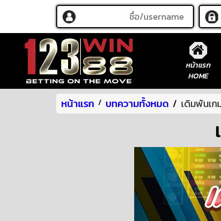
หน้าแรก
HOME
หน้าแรก
บทความทั้งหมด
เดิมพันเกม