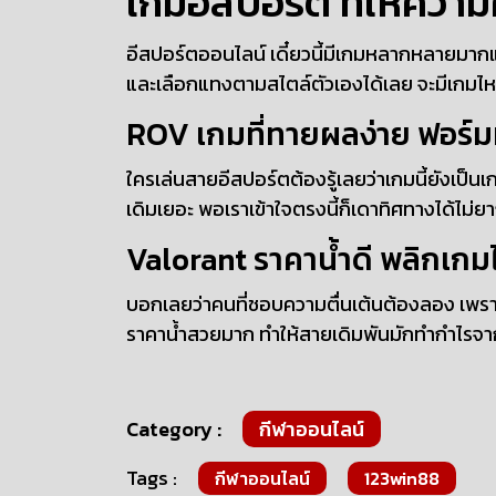
เกมอีสปอร์ต ที่ให้ความคุ
อีสปอร์ตออนไลน์ เดี๋ยวนี้มีเกมหลากหลายมากแ
และเลือกแทงตามสไตล์ตัวเองได้เลย จะมีเกมไห
ROV เกมที่ทายผลง่าย ฟอร์ม
ใครเล่นสายอีสปอร์ตต้องรู้เลยว่าเกมนี้ยังเป็นเ
เดิมเยอะ พอเราเข้าใจตรงนี้ก็เดาทิศทางได้ไม
Valorant ราคาน้ำดี พลิกเก
บอกเลยว่าคนที่ชอบความตื่นเต้นต้องลอง เพราะม
ราคาน้ำสวยมาก ทำให้สายเดิมพันมักทำกำไรจาก
Category :
กีฬาออนไลน์
Tags :
กีฬาออนไลน์
123win88