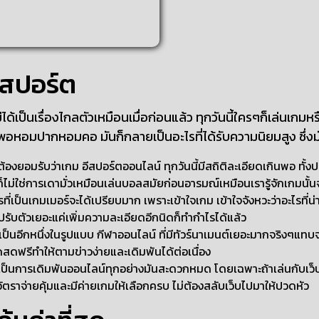
ีสปอร์ต
เป็นเรื่องไกลตัวเหมือนเมื่อก่อนแล้ว ทุกวันนี้ใครๆก็เล่นเกมหรื
หอมปากหอมคอ มันก็กลายเป็นอะไรที่ได้รับความนิยมสูง ซึ่งมั
้องยอมรับว่าเกม อีสปอร์ตออนไลน์ ทุกวันนี้มีสถิติละเอียดเกินพอ ทั้งป
็ไม่ใช่การเดามั่วเหมือนเล่นบอลสมัยก่อนอารมณ์เหมือนเรารู้จักเกมนั้นจ
ี่เป็นเกมเมอร์จะได้เปรียบมาก เพราะเข้าใจเกม เข้าใจจังหวะว่าอะไรที่น่
ับตัวเยอะแค่เพิ่มความละเอียดอีกนิดก็ทำกำไรได้แล้ว
ตเป็นอีกหนึ่งในรูปแบบ กีฬาออนไลน์ ที่มีทัวร์นาเมนต์เยอะมากจริงๆแทบจะ
สดฟรีทำให้ตามข่าวง่ายและเดิมพันได้ต่อเนื่อง
ลื่น พอเป็นการเดิมพันออนไลน์ทุกอย่างมันสะดวกหมด โดยเฉพาะถ้าเล่นกับเว
ัตราจ่ายคุ้มและมีค่ายเกมให้เลือกครบ ไม่ต้องสลับเว็บไปมาให้ปวดหัว