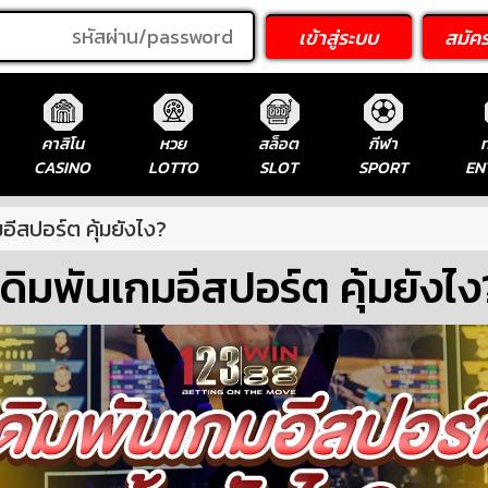
เข้าสู่ระบบ
สมัค
คาสิโน
หวย
สล็อต
กีฬา
ท
CASINO
LOTTO
SLOT
SPORT
EN
อีสปอร์ต คุ้มยังไง?
เดิมพันเกมอีสปอร์ต คุ้มยังไง