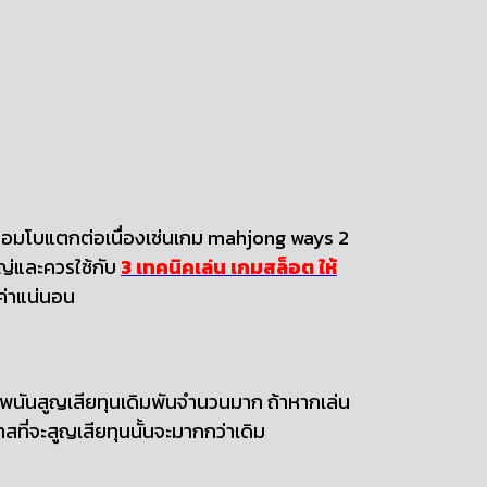
วคอมโบแตกต่อเนื่องเช่นเกม mahjong ways 2
หญ่และควรใช้กับ
3 เทคนิคเล่น เกมสล็อต ให้
ค่าแน่นอน
ักพนันสูญเสียทุนเดิมพันจำนวนมาก ถ้าหากเล่น
สที่จะสูญเสียทุนนั้นจะมากกว่าเดิม