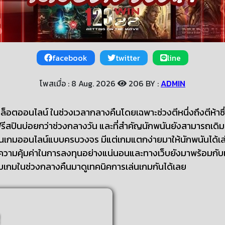
facebook
twitter
line
โพสเมื่อ : 8 Aug. 2026
206
BY :
ADMIN
สล็อตออนไลน์ ในช่วงเวลากลางคืนโดยเฉพาะช่วงตีหนึ่งถึงตีห้าซึ
รีสปินบ่อยกว่าช่วงกลางวัน และที่สำคัญนักพนันยังสามารถเดิม
ิมพันเกมออนไลน์แบบครบวงจร มีแต่เกมแตกง่ายมาให้นักพนันได้
้รับความคุ้มค่าในการลงทุนอย่างแน่นอนและทางเว็บยังมาพร้อมกับ
บเกมในช่วงกลางคืนมาดูเทคนิคการเล่นเกมกันได้เลย