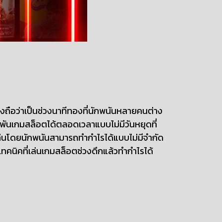
่งถือว่าเป็นช่วงนาทีทองที่นักพนันหลายคนต่าง
พันเกมสล็อตได้ตลอดเวลาแบบไม่มีวันหยุดที่
เล่นโดยนักพนันสามารถทำกำไรได้แบบไม่มีจำกัด
เทคนิคที่เล่นเกมสล็อตช่วงดึกแล้วทำกำไรได้