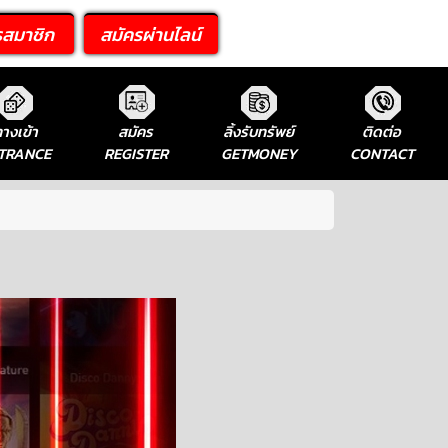
รสมาชิก
สมัครผ่านไลน์
างเข้า
สมัคร
ลิ้งรับทรัพย์
ติดต่อ
TRANCE
REGISTER
GETMONEY
CONTACT