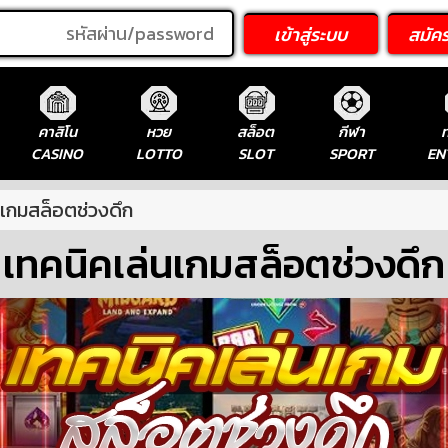
เข้าสู่ระบบ
สมัค
คาสิโน
หวย
สล็อต
กีฬา
ท
CASINO
LOTTO
SLOT
SPORT
EN
นเกมสล็อตช่วงดึก
เทคนิคเล่นเกมสล็อตช่วงดึก