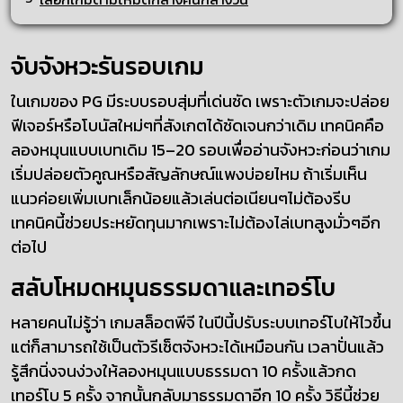
จับจังหวะรันรอบเกม
ในเกมของ PG มีระบบรอบสุ่มที่เด่นชัด เพราะตัวเกมจะปล่อย
ฟีเจอร์หรือโบนัสใหม่ๆที่สังเกตได้ชัดเจนกว่าเดิม เทคนิคคือ
ลองหมุนแบบเบทเดิม 15–20 รอบเพื่ออ่านจังหวะก่อนว่าเกม
เริ่มปล่อยตัวคูณหรือสัญลักษณ์แพงบ่อยไหม ถ้าเริ่มเห็น
แนวค่อยเพิ่มเบทเล็กน้อยแล้วเล่นต่อเนียนๆไม่ต้องรีบ
เทคนิคนี้ช่วยประหยัดทุนมากเพราะไม่ต้องไล่เบทสูงมั่วๆอีก
ต่อไป
สลับโหมดหมุนธรรมดาและเทอร์โบ
หลายคนไม่รู้ว่า เกมสล็อตพีจี ในปีนี้ปรับระบบเทอร์โบให้ไวขึ้น
แต่ก็สามารถใช้เป็นตัวรีเซ็ตจังหวะได้เหมือนกัน เวลาปั่นแล้ว
รู้สึกนิ่งจนง่วงให้ลองหมุนแบบธรรมดา 10 ครั้งแล้วกด
เทอร์โบ 5 ครั้ง จากนั้นกลับมาธรรมดาอีก 10 ครั้ง วิธีนี้ช่วย